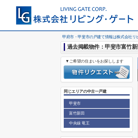
甲府市・甲斐市の戸建て情報は株式会社リ
過去掲載物件：甲斐市富竹新
▼ご希望の住まいをお探しします
同じエリアの中古一戸建
甲斐市
富竹新田
中央線 竜王