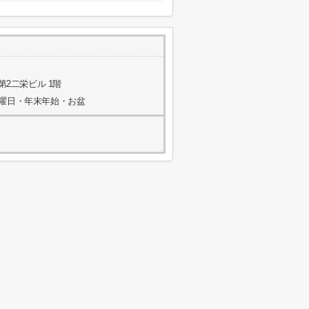
第2二栄ビル 1階
水曜日・年末年始・お盆