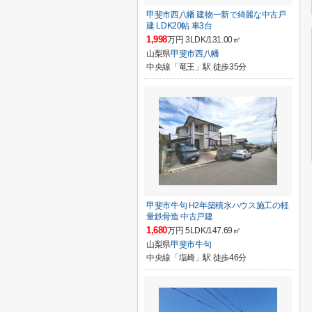
甲斐市西八幡 建物一新で綺麗な中古戸
建 LDK20帖 車3台
1,998
万円 3LDK/131.00㎡
山梨県
甲斐市
西八幡
中央線「竜王」駅 徒歩35分
甲斐市牛句 H2年築積水ハウス施工の軽
量鉄骨造 中古戸建
1,680
万円 5LDK/147.69㎡
山梨県
甲斐市
牛句
中央線「塩崎」駅 徒歩46分