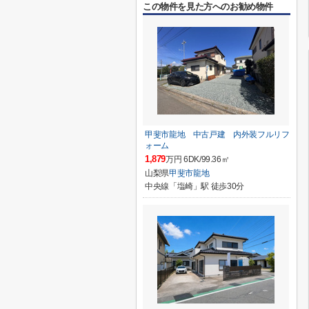
この物件を見た方へのお勧め物件
甲斐市龍地 中古戸建 内外装フルリフ
ォーム
1,879
万円 6DK/99.36㎡
山梨県
甲斐市
龍地
中央線「塩崎」駅 徒歩30分