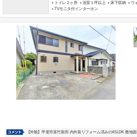
トイレ２ヶ所
浴室１坪以上
床下収納
ウ
TVモニタ付インターホン
【外観】甲斐市富竹新田 内外装リフォーム済みの4SLDK 敷地面積15