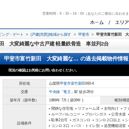
営業時間：
9：30～18：00（あなたのご都合に合わせ
ビング・ゲート
>
(戸建(売買))地域から探す
>
甲斐市
>
甲斐市富竹新田 大
田 大変綺麗な中古戸建 軽量鉄骨造 車並列2台
甲斐市富竹新田 大変綺麗な中古戸建 軽量鉄骨造 車並列2台
の過去掲載物件情報
現況の確認はお気軽にお問い合わせください。
所在地
山梨県
甲斐市
富竹新田
893-4
交通
中央線
「
竜王
」駅 徒歩28分
築年月（築年数）
1988年 7月 ( 築38年 )
種別/構
閑静な住宅地
リフォーム済
女性向け
フ
ルーフバルコニー
プロパンガス
公営水道
駐車2台可
ガスコンロ
コンロ２口以上
シ
設備条件
コンロ３口
バス・トイレ別
追焚機能浴室