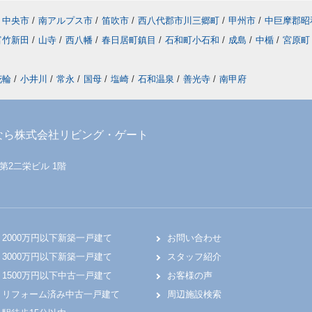
中央市
/
南アルプス市
/
笛吹市
/
西八代郡市川三郷町
/
甲州市
/
中巨摩郡昭
富竹新田
/
山寺
/
西八幡
/
春日居町鎮目
/
石和町小石和
/
成島
/
中楯
/
宮原町
花輪
/
小井川
/
常永
/
国母
/
塩崎
/
石和温泉
/
善光寺
/
南甲府
なら株式会社リビング・ゲート
 第2二栄ビル 1階
2000万円以下新築一戸建て
お問い合わせ
3000万円以下新築一戸建て
スタッフ紹介
1500万円以下中古一戸建て
お客様の声
リフォーム済み中古一戸建て
周辺施設検索