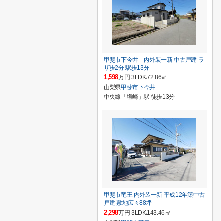
甲斐市下今井 内外装一新 中古戸建 ラ
ザ歩2分 駅歩13分
1,598
万円 3LDK/72.86㎡
山梨県
甲斐市
下今井
中央線「塩崎」駅 徒歩13分
甲斐市竜王 内外装一新 平成12年築中古
戸建 敷地広々88坪
2,298
万円 3LDK/143.46㎡