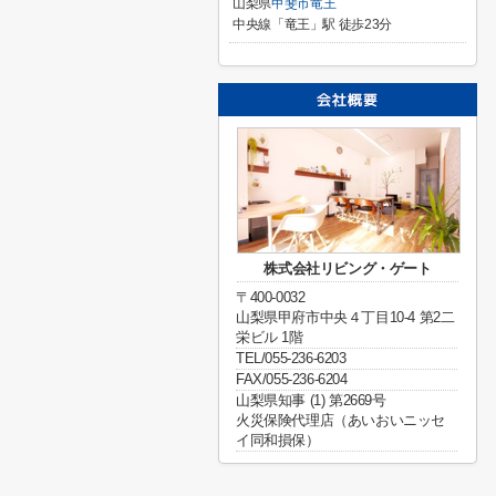
山梨県
甲斐市
竜王
中央線「竜王」駅 徒歩23分
株式会社リビング・ゲート
〒400-0032
山梨県甲府市中央４丁目10-4 第2二
栄ビル 1階
TEL/055-236-6203
FAX/055-236-6204
山梨県知事 (1) 第2669号
火災保険代理店（あいおいニッセ
イ同和損保）