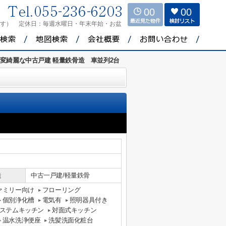
00
00
ます）
定休日：
毎週水曜日・年末年始・お盆
変綺麗な中古戸建 軽量鉄骨造 車並列2台
造
中古一戸建/軽量鉄骨
ァミリー向け
フローリング
個別浄化槽
電気有
照明器具付き
ステムキッチン
対面式キッチン
温水洗浄便座
洗髪洗面化粧台