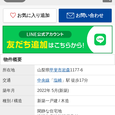
お気に入り追加
お問い合わせ
物件概要
所在地
山梨県
甲斐市
岩森
1177-6
交通
中央線
「
塩崎
」駅 徒歩17分
築年月
2022年 5月(新築)
種別 / 構造
新築一戸建 / 木造
閑静な住宅地