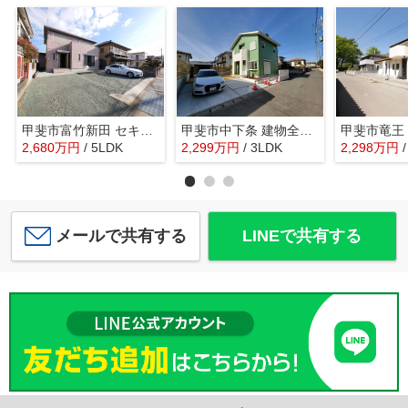
甲斐市富竹新田 セキスイハイム施工平成17年築中古 内装一新
甲斐市中下条 建物全面改装 平成2年築 中古戸建 北東角地
2,680
万
円
/ 5LDK
2,299
万
円
/ 3LDK
2,298
万
円
メールで共有する
LINEで共有する