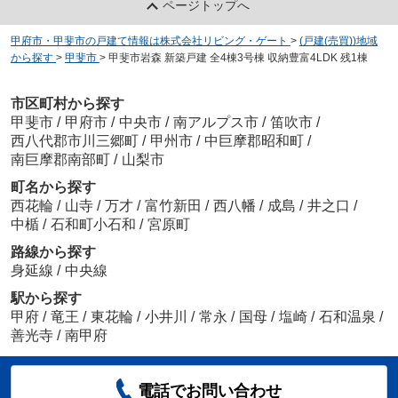
ページトップへ
甲府市・甲斐市の戸建て情報は株式会社リビング・ゲート
>
(戸建(売買))地域
から探す
>
甲斐市
>
甲斐市岩森 新築戸建 全4棟3号棟 収納豊富4LDK 残1棟
市区町村から探す
甲斐市
/
甲府市
/
中央市
/
南アルプス市
/
笛吹市
/
西八代郡市川三郷町
/
甲州市
/
中巨摩郡昭和町
/
南巨摩郡南部町
/
山梨市
町名から探す
西花輪
/
山寺
/
万才
/
富竹新田
/
西八幡
/
成島
/
井之口
/
中楯
/
石和町小石和
/
宮原町
路線から探す
身延線
/
中央線
駅から探す
甲府
/
竜王
/
東花輪
/
小井川
/
常永
/
国母
/
塩崎
/
石和温泉
/
善光寺
/
南甲府
電話でお問い合わせ