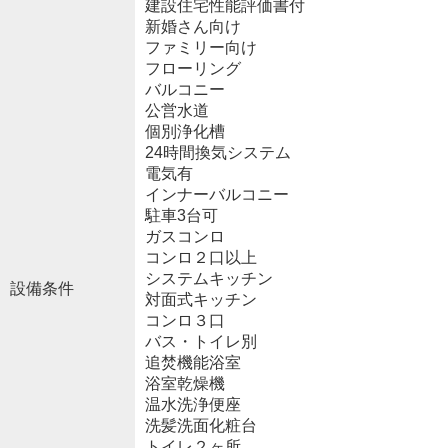
建設住宅性能評価書付
新婚さん向け
ファミリー向け
フローリング
バルコニー
公営水道
個別浄化槽
24時間換気システム
電気有
インナーバルコニー
駐車3台可
ガスコンロ
コンロ２口以上
システムキッチン
設備条件
対面式キッチン
コンロ３口
バス・トイレ別
追焚機能浴室
浴室乾燥機
温水洗浄便座
洗髪洗面化粧台
トイレ２ヶ所