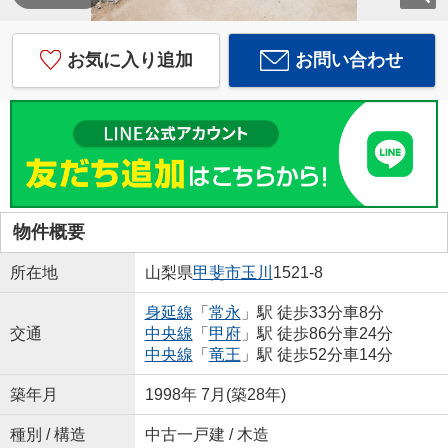
お気に入り追加
お問い合わせ
物件概要
所在地
山梨県
甲斐市
玉川
1521-8
身延線
「
常永
」駅 徒歩33分車8分
交通
中央線
「
甲府
」駅 徒歩86分車24分
中央線
「
竜王
」駅 徒歩52分車14分
築年月
1998年 7月(築28年)
種別 / 構造
中古一戸建 / 木造