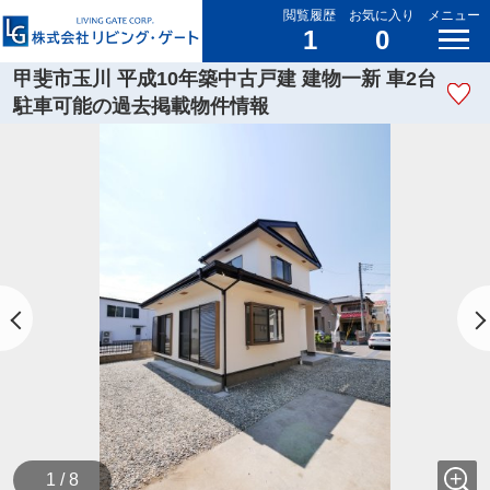
閲覧履歴
お気に入り
メニュー
1
0
甲斐市玉川 平成10年築中古戸建 建物一新 車2台
駐車可能の過去掲載物件情報
1 / 8