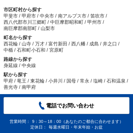
市区町村から探す
甲斐市
/
甲府市
/
中央市
/
南アルプス市
/
笛吹市
/
西八代郡市川三郷町
/
中巨摩郡昭和町
/
甲州市
/
南巨摩郡南部町
/
山梨市
町名から探す
西花輪
/
山寺
/
万才
/
富竹新田
/
西八幡
/
成島
/
井之口
/
中楯
/
石和町小石和
/
宮原町
路線から探す
身延線
/
中央線
駅から探す
甲府
/
竜王
/
東花輪
/
小井川
/
国母
/
常永
/
塩崎
/
石和温泉
/
善光寺
/
南甲府
電話でお問い合わせ
営業時間：
9：30～18：00（あなたのご都合に合わせます）
定休日：
毎週水曜日・年末年始・お盆