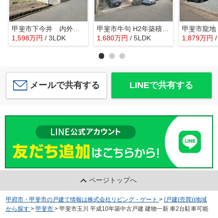
甲斐市下今井 内外装一新 中古戸建 ラザ歩2分 駅歩13分
甲斐市牛句 H2年築積水ハウス施工の軽量鉄骨造 中古戸建
1,598
万
円
/ 3LDK
1,680
万
円
/ 5LDK
1,879
万
円
メールで共有する
LINEで共有する
ページトップへ
甲府市・甲斐市の戸建て情報は株式会社リビング・ゲート
>
(戸建(売買))地域
から探す
>
甲斐市
>
甲斐市玉川 平成10年築中古戸建 建物一新 車2台駐車可能