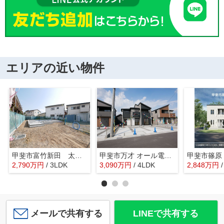
エリアの近い物件
甲斐市富竹新田 太陽光パネル7KW付新築 ZEH水準
甲斐市万才 オール電化新築戸建 全3棟 2号棟 南西道路
2,790
万
円
/ 3LDK
3,090
万
円
/ 4LDK
2,848
万
円
メールで共有する
LINEで共有する