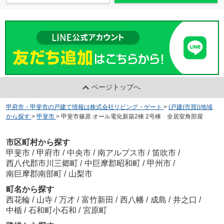
ページトップへ
甲府市・甲斐市の戸建て情報は株式会社リビング・ゲート
>
(戸建(売買))地域
から探す
>
甲斐市
>
甲斐市篠原 オール電化新築2棟 2号棟 全居室角部屋
市区町村から探す
甲斐市
/
甲府市
/
中央市
/
南アルプス市
/
笛吹市
/
西八代郡市川三郷町
/
中巨摩郡昭和町
/
甲州市
/
南巨摩郡南部町
/
山梨市
町名から探す
西花輪
/
山寺
/
万才
/
富竹新田
/
西八幡
/
成島
/
井之口
/
中楯
/
石和町小石和
/
宮原町