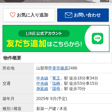
お気に入り追加
お問い合わせ
物件概要
所在地
山梨県
甲斐市
篠原
2486
中央線
「
竜王
」駅 徒歩18分車34分
交通
中央線
「
塩崎
」駅 徒歩53分車15分
身延線
「
国母
」駅 徒歩70分
築年月
2025年 9月(予定)
種別 / 構造
新築一戸建 / 木造