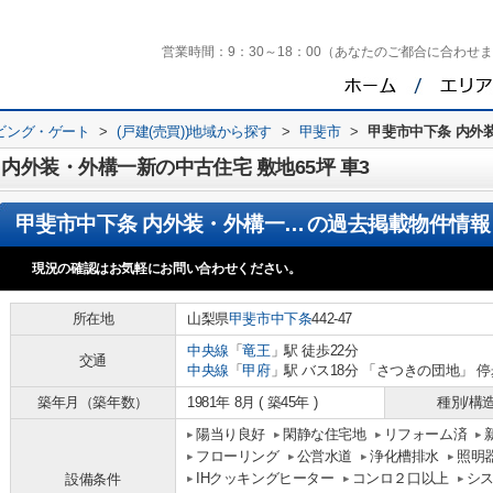
営業時間：
9：30～18：00（あなたのご都合に合わせ
ビング・ゲート
>
(戸建(売買))地域から探す
>
甲斐市
>
甲斐市中下条 内外装
内外装・外構一新の中古住宅 敷地65坪 車3
甲斐市中下条 内外装・外構一新の中古住宅 敷地65坪 車3
の過去掲載物件情報
現況の確認はお気軽にお問い合わせください。
所在地
山梨県
甲斐市
中下条
442-47
中央線
「
竜王
」駅 徒歩22分
交通
中央線
「
甲府
」駅 バス18分 「さつきの団地」 停
築年月（築年数）
1981年 8月 ( 築45年 )
種別/構
陽当り良好
閑静な住宅地
リフォーム済
フローリング
公営水道
浄化槽排水
照明
IHクッキングヒーター
コンロ２口以上
シ
設備条件