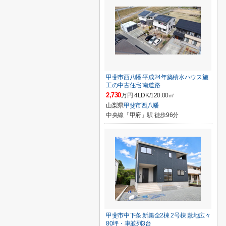
甲斐市西八幡 平成24年築積水ハウス施
工の中古住宅 南道路
2,730
万円 4LDK/120.00㎡
山梨県
甲斐市
西八幡
中央線「甲府」駅 徒歩96分
甲斐市中下条 新築全2棟 2号棟 敷地広々
80坪・車並列3台