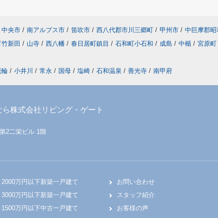
中央市
/
南アルプス市
/
笛吹市
/
西八代郡市川三郷町
/
甲州市
/
中巨摩郡昭
富竹新田
/
山寺
/
西八幡
/
春日居町鎮目
/
石和町小石和
/
成島
/
中楯
/
宮原町
花輪
/
小井川
/
常永
/
国母
/
塩崎
/
石和温泉
/
善光寺
/
南甲府
なら株式会社リビング・ゲート
 第2二栄ビル 1階
2000万円以下新築一戸建て
お問い合わせ
3000万円以下新築一戸建て
スタッフ紹介
1500万円以下中古一戸建て
お客様の声