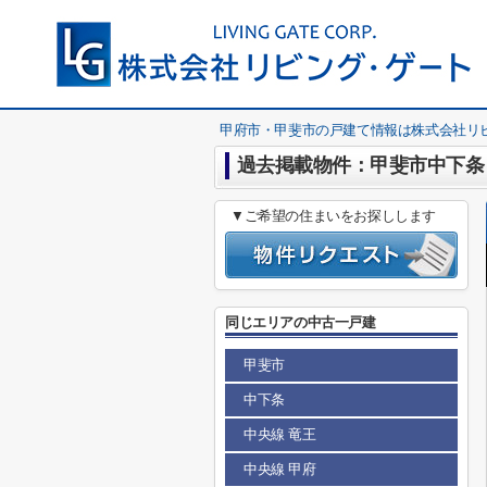
甲府市・甲斐市の戸建て情報は株式会社リ
過去掲載物件：甲斐市中下条 
▼ご希望の住まいをお探しします
同じエリアの中古一戸建
甲斐市
中下条
中央線 竜王
中央線 甲府