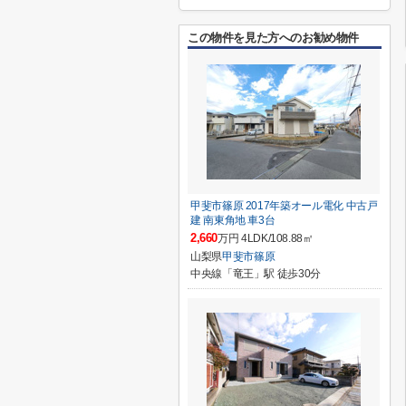
この物件を見た方へのお勧め物件
甲斐市篠原 2017年築オール電化 中古戸
建 南東角地 車3台
2,660
万円 4LDK/108.88㎡
山梨県
甲斐市
篠原
中央線「竜王」駅 徒歩30分