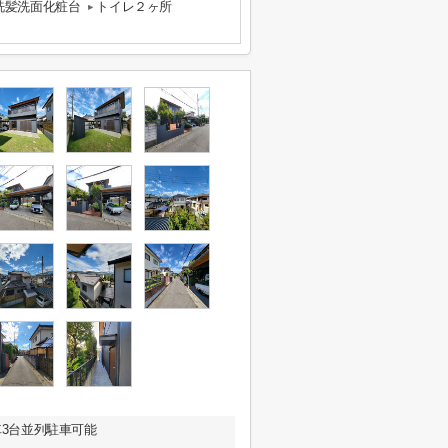
洗髪洗面化粧台
トイレ２ヶ所
車3台並列駐車可能