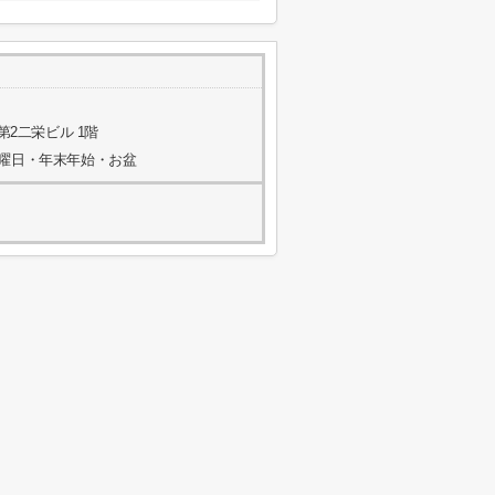
第2二栄ビル 1階
水曜日・年末年始・お盆