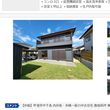
コンロ３口
追焚機能浴室
温水洗浄便座
浴室１坪以上
収納豊富
住戸内覧可能
【外観】甲斐市中下条 内外装・外構一新の中古住宅 敷地65坪 