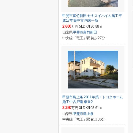
甲斐市富竹新田 セキスイハイム施工平
成17年築中古 内装一新
2,680
万円 5LDK/130.88㎡
山梨県
甲斐市
富竹新田
中央線「竜王」駅 徒歩27分
甲斐市島上条 2011年築・トヨタホーム
施工中古戸建 車並2
2,380
万円 3LDK/103.61㎡
山梨県
甲斐市
島上条
中央線「竜王」駅 徒歩36分