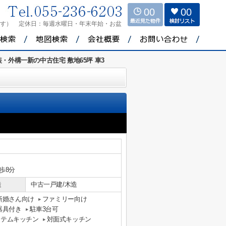
00
00
ます）
定休日：
毎週水曜日・年末年始・お盆
・外構一新の中古住宅 敷地65坪 車3
歩8分
造
中古一戸建/木造
新婚さん向け
ファミリー向け
器具付き
駐車3台可
ステムキッチン
対面式キッチン