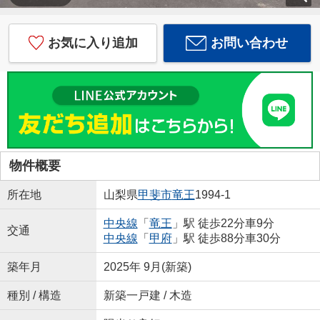
お気に入り追加
お問い合わせ
物件概要
所在地
山梨県
甲斐市
竜王
1994-1
中央線
「
竜王
」駅 徒歩22分車9分
交通
中央線
「
甲府
」駅 徒歩88分車30分
築年月
2025年 9月(新築)
種別 / 構造
新築一戸建 / 木造