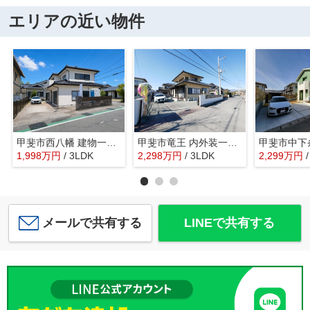
エリアの近い物件
甲斐市西八幡 建物一新で綺麗な中古戸建 LDK20帖 車3台
甲斐市竜王 内外装一新 平成12年築中古戸建 敷地広々88坪
1,998
万
円
/ 3LDK
2,298
万
円
/ 3LDK
2,299
万
円
メールで共有する
LINEで共有する