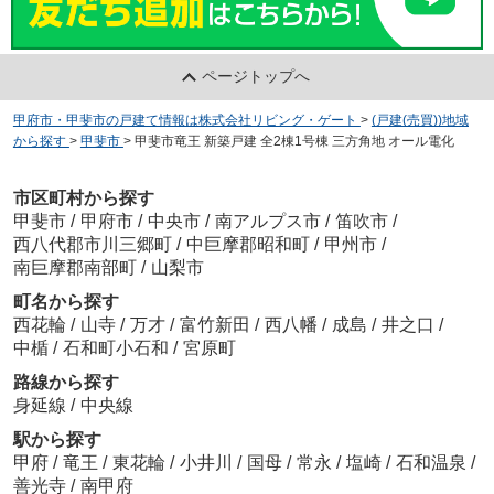
ページトップへ
甲府市・甲斐市の戸建て情報は株式会社リビング・ゲート
>
(戸建(売買))地域
から探す
>
甲斐市
>
甲斐市竜王 新築戸建 全2棟1号棟 三方角地 オール電化
市区町村から探す
甲斐市
/
甲府市
/
中央市
/
南アルプス市
/
笛吹市
/
西八代郡市川三郷町
/
中巨摩郡昭和町
/
甲州市
/
南巨摩郡南部町
/
山梨市
町名から探す
西花輪
/
山寺
/
万才
/
富竹新田
/
西八幡
/
成島
/
井之口
/
中楯
/
石和町小石和
/
宮原町
路線から探す
身延線
/
中央線
駅から探す
甲府
/
竜王
/
東花輪
/
小井川
/
国母
/
常永
/
塩崎
/
石和温泉
/
善光寺
/
南甲府