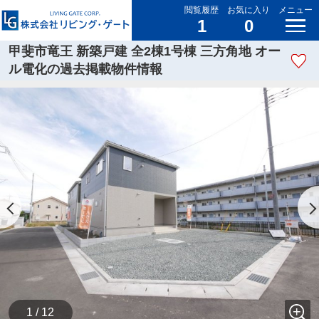
閲覧履歴
お気に入り
メニュー
1
0
甲斐市竜王 新築戸建 全2棟1号棟 三方角地 オー
ル電化の過去掲載物件情報
1 / 12