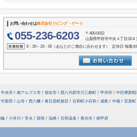
お問い合わせは
株式会社リビング・ゲート
055-236-6203
〒400-0032
山梨県甲府市中央４丁目10-4 
9：30～18：00（あなたのご都合に合わせます） 定休日:毎週
中央市
/
南アルプス市
/
笛吹市
/
西八代郡市川三郷町
/
甲州市
/
中巨摩郡昭
富竹新田
/
山寺
/
西八幡
/
春日居町鎮目
/
石和町小石和
/
成島
/
中楯
/
宮原町
花輪
/
小井川
/
常永
/
国母
/
塩崎
/
石和温泉
/
善光寺
/
南甲府