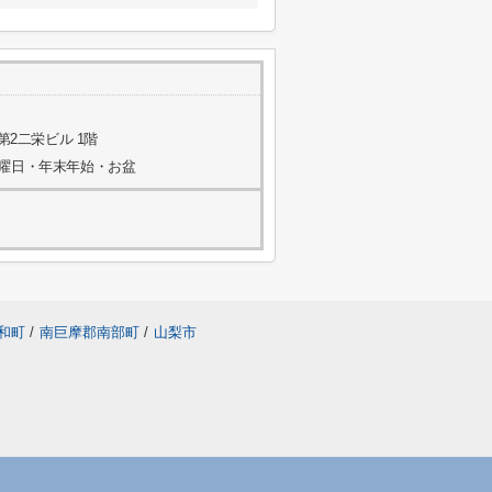
第2二栄ビル 1階
水曜日・年末年始・お盆
和町
/
南巨摩郡南部町
/
山梨市