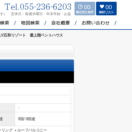
00
00
ます）
定休日：
毎週水曜日・年末年始・お盆
ルズ石和リゾート 最上階ペントハウス
-
建
9階/ 9階建
ーリング
ルーフバルコニー