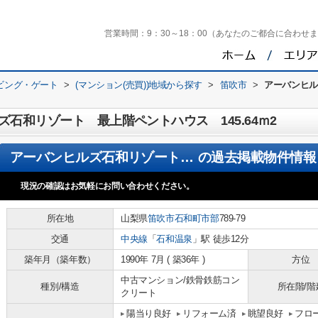
営業時間：
9：30～18：00（あなたのご都合に合わせ
ビング・ゲート
>
(マンション(売買))地域から探す
>
笛吹市
>
アーバンヒ
石和リゾート 最上階ペントハウス 145.64ｍ2
アーバンヒルズ石和リゾート 最上階ペントハウス 145.64ｍ2
の過去掲載物件情報
現況の確認はお気軽にお問い合わせください。
所在地
山梨県
笛吹市
石和町市部
789-79
交通
中央線
「
石和温泉
」駅 徒歩12分
築年月（築年数）
1990年 7月 ( 築36年 )
方位
中古マンション/鉄骨鉄筋コン
種別/構造
所在階/階
クリート
陽当り良好
リフォーム済
眺望良好
フロ