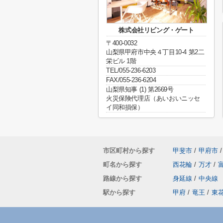
株式会社リビング・ゲート
〒400-0032
山梨県甲府市中央４丁目10-4 第2二
栄ビル 1階
TEL/055-236-6203
FAX/055-236-6204
山梨県知事 (1) 第2669号
火災保険代理店（あいおいニッセ
イ同和損保）
市区町村から探す
甲斐市
/
甲府市
/
町名から探す
西花輪
/
万才
/
路線から探す
身延線
/
中央線
駅から探す
甲府
/
竜王
/
東