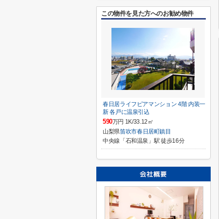
この物件を見た方へのお勧め物件
春日居ライフピアマンション 4階 内装一
新 各戸に温泉引込
590
万円 1K/33.12㎡
山梨県
笛吹市
春日居町鎮目
中央線「石和温泉」駅 徒歩16分