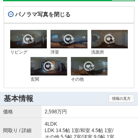
パノラマ写真を閉じる
リビング
洋室
洗面所
玄関
その他
基本情報
情報の見方
価格
2,598万円
4LDK
間取り / 詳細
LDK 14.5帖 1室
/
和室 4.5帖 1室
/
その他 5.5帖 2室
/
洋室 9.0帖 1室