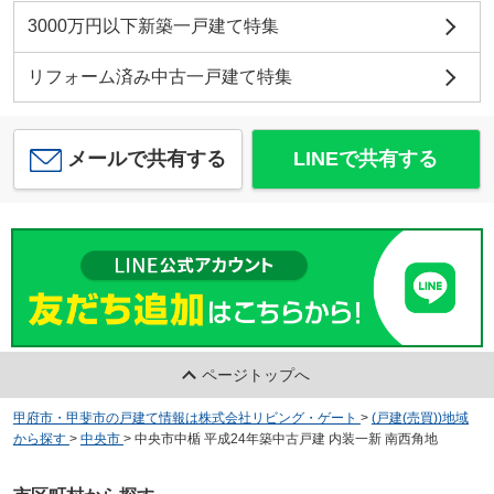
3000万円以下新築一戸建て特集
リフォーム済み中古一戸建て特集
メールで共有する
LINEで共有する
ページトップへ
甲府市・甲斐市の戸建て情報は株式会社リビング・ゲート
>
(戸建(売買))地域
から探す
>
中央市
>
中央市中楯 平成24年築中古戸建 内装一新 南西角地