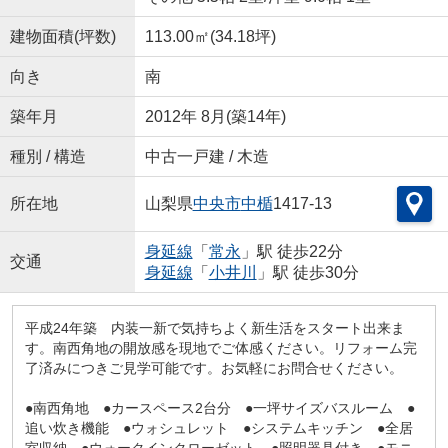
建物面積(坪数)
113.00㎡(34.18坪)
向き
南
築年月
2012年 8月(築14年)
種別 / 構造
中古一戸建 / 木造
所在地
山梨県
中央市
中楯
1417-13
身延線
「
常永
」駅 徒歩22分
交通
身延線
「
小井川
」駅 徒歩30分
平成24年築 内装一新で気持ちよく新生活をスタート出来ま
す。南西角地の開放感を現地でご体感ください。リフォーム完
了済みにつきご見学可能です。お気軽にお問合せください。
●南西角地 ●カースペース2台分 ●一坪サイズバスルーム ●
追い炊き機能 ●ウォシュレット ●システムキッチン ●全居
室収納 ●ウォークインクローゼット ●照明器具付き ●モニ