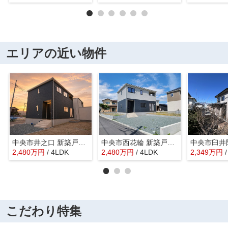
エリアの近い物件
中央市井之口 新築戸建全2棟 1号棟 常永駅歩7分 車並列2台
中央市西花輪 新築戸建全4棟 1号棟 車並列3台 敷地70坪
2,480
万
円
/ 4LDK
2,480
万
円
/ 4LDK
2,349
万
円
こだわり特集