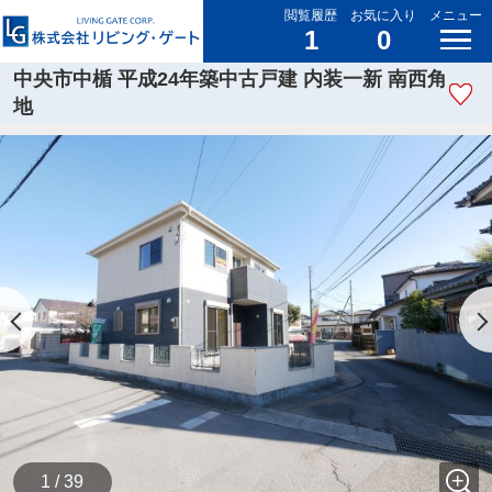
閲覧履歴
お気に入り
メニュー
1
0
中央市中楯 平成24年築中古戸建 内装一新 南西角
地
1 / 39