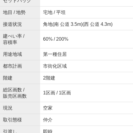
セットバック
地目 / 地勢
宅地 / 平坦
接道状況
角地(南 公道 3.5m)(西 公道 4.3m)
建ぺい率 /
60% / 200%
容積率
用途地域
第一種住居
都市計画
市街化区域
階建
2階建
総区画数 /
1区画 / 1区画
販売区画数
現況
空家
取引態様
仲介
引渡し
即時