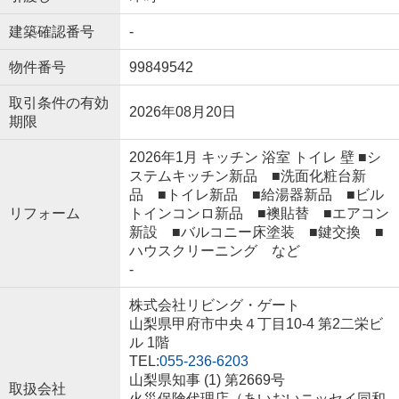
建築確認番号
-
物件番号
99849542
取引条件の有効
2026年08月20日
期限
2026年1月 キッチン 浴室 トイレ 壁 ■シ
ステムキッチン新品 ■洗面化粧台新
品 ■トイレ新品 ■給湯器新品 ■ビル
リフォーム
トインコンロ新品 ■襖貼替 ■エアコン
新設 ■バルコニー床塗装 ■鍵交換 ■
ハウスクリーニング など
-
株式会社リビング・ゲート
山梨県甲府市中央４丁目10-4 第2二栄ビ
ル 1階
TEL:
055-236-6203
山梨県知事 (1) 第2669号
取扱会社
火災保険代理店（あいおいニッセイ同和