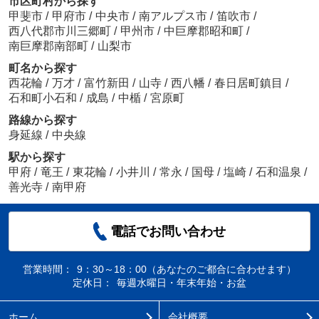
市区町村から探す
甲斐市
/
甲府市
/
中央市
/
南アルプス市
/
笛吹市
/
西八代郡市川三郷町
/
甲州市
/
中巨摩郡昭和町
/
南巨摩郡南部町
/
山梨市
町名から探す
西花輪
/
万才
/
富竹新田
/
山寺
/
西八幡
/
春日居町鎮目
/
石和町小石和
/
成島
/
中楯
/
宮原町
路線から探す
身延線
/
中央線
駅から探す
甲府
/
竜王
/
東花輪
/
小井川
/
常永
/
国母
/
塩崎
/
石和温泉
/
善光寺
/
南甲府
電話でお問い合わせ
営業時間：
9：30～18：00（あなたのご都合に合わせます）
定休日：
毎週水曜日・年末年始・お盆
ホーム
会社概要