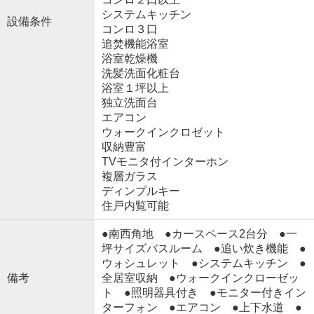
システムキッチン
設備条件
コンロ３口
追焚機能浴室
浴室乾燥機
洗髪洗面化粧台
浴室１坪以上
独立洗面台
エアコン
ウォークインクロゼット
収納豊富
TVモニタ付インターホン
複層ガラス
ディンプルキー
住戸内覧可能
●南西角地 ●カースペース2台分 ●一
坪サイズバスルーム ●追い炊き機能 ●
ウォシュレット ●システムキッチン ●
備考
全居室収納 ●ウォークインクローゼッ
ト ●照明器具付き ●モニター付きイン
ターフォン ●エアコン ●上下水道 ●