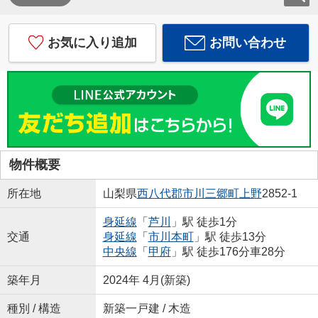
お気に入り追加
お問い合わせ
物件概要
所在地
山梨県
西八代郡市川三郷町
上野
2852-1
身延線
「
芦川
」駅 徒歩1分
交通
身延線
「
市川本町
」駅 徒歩13分
中央線
「
甲府
」駅 徒歩176分車28分
築年月
2024年 4月(新築)
種別 / 構造
新築一戸建 / 木造