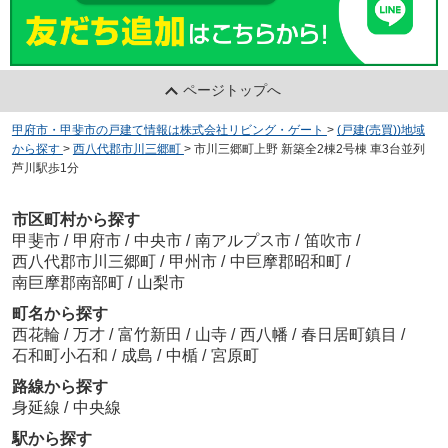
ページトップへ
甲府市・甲斐市の戸建て情報は株式会社リビング・ゲート
>
(戸建(売買))地域
から探す
>
西八代郡市川三郷町
>
市川三郷町上野 新築全2棟2号棟 車3台並列
芦川駅歩1分
市区町村から探す
甲斐市
/
甲府市
/
中央市
/
南アルプス市
/
笛吹市
/
西八代郡市川三郷町
/
甲州市
/
中巨摩郡昭和町
/
南巨摩郡南部町
/
山梨市
町名から探す
西花輪
/
万才
/
富竹新田
/
山寺
/
西八幡
/
春日居町鎮目
/
石和町小石和
/
成島
/
中楯
/
宮原町
路線から探す
身延線
/
中央線
駅から探す