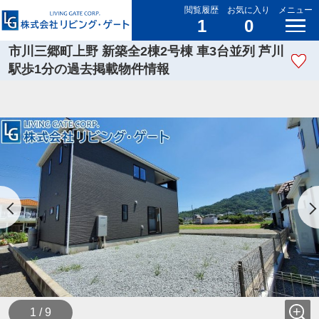
閲覧履歴
お気に入り
メニュー
1
0
市川三郷町上野 新築全2棟2号棟 車3台並列 芦川
駅歩1分の過去掲載物件情報
1 / 9