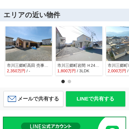
エリアの近い物件
市川三郷町高田 売事務所・店舗 敷地293坪・平成16年築
市川三郷町岩間 Ｈ24年築セキスイハイム施工の中古戸建 車6
2,350
万
円
/ -
1,800
万
円
/ 3LDK
2,000
万
円
メールで共有する
LINEで共有する