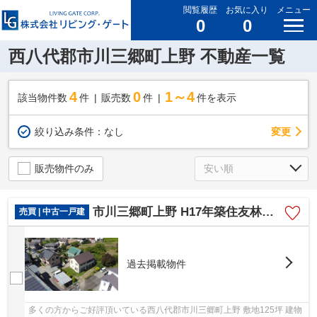
閲覧履歴
お気に入り
メニュー
0
0
西八代郡市川三郷町上野 不動産一覧
4
0
1～4
該当物件数
件
販売数
件
件を表示
変更
絞り込み条件：
なし
販売物件のみ
市川三郷町上野 H17年築住友林業 敷地125坪 建物54坪
売買 | 中古一戸建
過去掲載物件
多くの方からご好評頂いている西八代郡市川三郷町上野 敷地125坪 建物