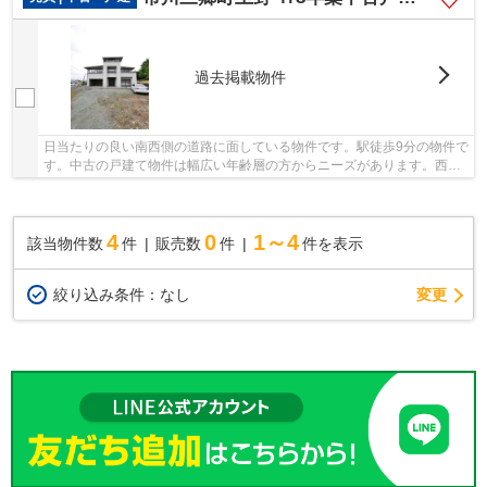
過去掲載物件
日当たりの良い南西側の道路に面している物件です。駅徒歩9分の物件で
す。中古の戸建て物件は幅広い年齢層の方からニーズがあります。西八
代郡市川三郷町にある身延線芦川近辺の一戸建...
4
0
1～4
該当物件数
件
販売数
件
件を表示
変更
絞り込み条件：
なし