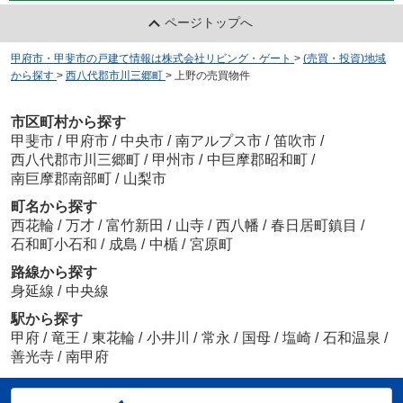
ページトップへ
甲府市・甲斐市の戸建て情報は株式会社リビング・ゲート
>
(売買・投資)地域
から探す
>
西八代郡市川三郷町
>
上野の売買物件
市区町村から探す
甲斐市
/
甲府市
/
中央市
/
南アルプス市
/
笛吹市
/
西八代郡市川三郷町
/
甲州市
/
中巨摩郡昭和町
/
南巨摩郡南部町
/
山梨市
町名から探す
西花輪
/
万才
/
富竹新田
/
山寺
/
西八幡
/
春日居町鎮目
/
石和町小石和
/
成島
/
中楯
/
宮原町
路線から探す
身延線
/
中央線
駅から探す
甲府
/
竜王
/
東花輪
/
小井川
/
常永
/
国母
/
塩崎
/
石和温泉
/
善光寺
/
南甲府