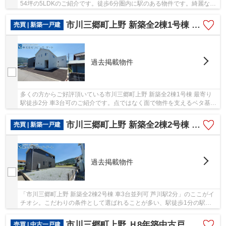
54坪の5LDKのご紹介です。徒歩6分圏内に駅のある物件です。綺麗な室
内の中古戸建て物件で素敵な日々をおくりませ...
市川三郷町上野 新築全2棟1号棟 芦川駅徒歩1分 車3台
売買 | 新築一戸建
過去掲載物件
多くの方からご好評頂いている市川三郷町上野 新築全2棟1号棟 最寄り
駅徒歩2分 車3台可のご紹介です。点ではなく面で物件を支えるベタ基礎
の物件は耐震性に優れています。コチラの物件...
市川三郷町上野 新築全2棟2号棟 車3台並列 芦川駅歩1分
売買 | 新築一戸建
過去掲載物件
「市川三郷町上野 新築全2棟2号棟 車3台並列可 芦川駅2分」のここがイ
チオシ。こだわりの条件として選ばれることが多い、駅徒歩1分の駅近物
件です。初めてのマイホームに新築戸建ては...
市川三郷町上野 Ｈ8年築中古戸建 土地223坪・建物74坪
売買 | 中古一戸建