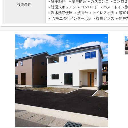
駐車3台可
耐震構造
ガスコンロ
コンロ２
設備条件
対面式キッチン
コンロ３口
バス・トイレ
温水洗浄便座
洗面台
トイレ２ヶ所
浴室
TVモニタ付インターホン
複層ガラス
住戸