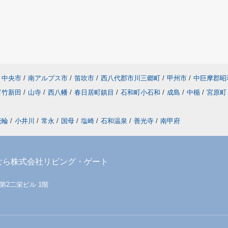
中央市
/
南アルプス市
/
笛吹市
/
西八代郡市川三郷町
/
甲州市
/
中巨摩郡昭
富竹新田
/
山寺
/
西八幡
/
春日居町鎮目
/
石和町小石和
/
成島
/
中楯
/
宮原町
花輪
/
小井川
/
常永
/
国母
/
塩崎
/
石和温泉
/
善光寺
/
南甲府
なら株式会社リビング・ゲート
 第2二栄ビル 1階