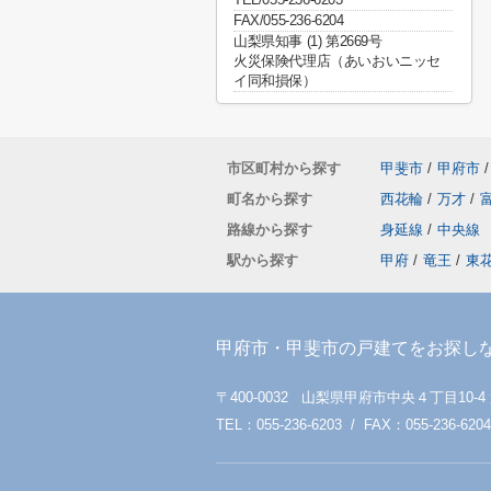
FAX/055-236-6204
山梨県知事 (1) 第2669号
火災保険代理店（あいおいニッセ
イ同和損保）
市区町村から探す
甲斐市
/
甲府市
/
町名から探す
西花輪
/
万才
/
路線から探す
身延線
/
中央線
駅から探す
甲府
/
竜王
/
東
甲府市・甲斐市の戸建てをお探し
〒400-0032 山梨県甲府市中央４丁目10-4
TEL：055-236-6203 / FAX：055-236-6204