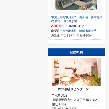
市川三郷町市川大門 内外装一新中古戸
建 敷地161坪 整形地
2,000
万円 5LDK/189.36㎡
山梨県
西八代郡市川三郷町
市川大門
身延線「市川本町」駅 徒歩20分
株式会社リビング・ゲート
〒400-0032
山梨県甲府市中央４丁目10-4 第2二
栄ビル 1階
TEL/055-236-6203