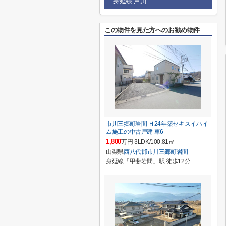
身延線 芦川
この物件を見た方へのお勧め物件
市川三郷町岩間 Ｈ24年築セキスイハイ
ム施工の中古戸建 車6
1,800
万円 3LDK/100.81㎡
山梨県
西八代郡市川三郷町
岩間
身延線「甲斐岩間」駅 徒歩12分