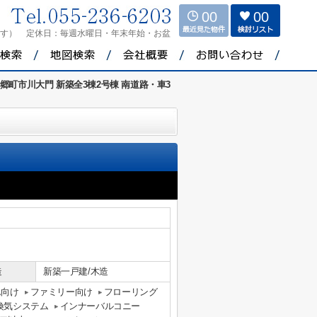
00
00
ます）
定休日：
毎週水曜日・年末年始・お盆
郷町市川大門 新築全3棟2号棟 南道路・車3
造
新築一戸建/木造
ん向け
ファミリー向け
フローリング
間換気システム
インナーバルコニー