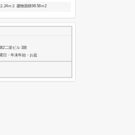
24ｍ２ 建物面積98.58ｍ2
第2二栄ビル 1階
水曜日・年末年始・お盆