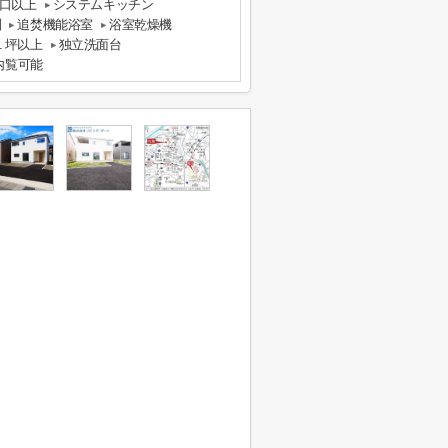
口以上
システムキッチン
別
追焚機能浴室
浴室乾燥機
１坪以上
独立洗面台
内覧可能