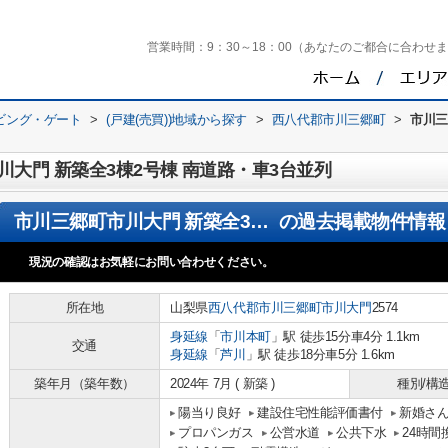
営業時間：
9：30～18：00（あなたのご都合に合わせ
ビング・ゲート
>
(戸建(売買))地域から探す
>
西八代郡市川三郷町
>
市川三
大門 新築全3棟2号棟 南道路・車3台並列
市川三郷町市川大門 新築全3棟2号棟 南道路・車3台並列
の過去掲載物件情報
現況の確認はお気軽にお問い合わせください。
所在地
山梨県
西八代郡市川三郷町
市川大門
2574
身延線
「
市川本町
」駅 徒歩15分車4分 1.1km
交通
身延線
「
芦川
」駅 徒歩18分車5分 1.6km
築年月（築年数）
2024年 7月 ( 新築 )
種別/構
陽当り良好
建設住宅性能評価書付
新婚さ
プロパンガス
公営水道
公共下水
24時