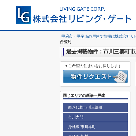
甲府市・甲斐市の戸建て情報は株式会社リ
台並列
過去掲載物件：市川三郷町市川
▼ご希望の住まいをお探しします
同じエリアの新築一戸建
西八代郡市川三郷町
市川大門
身延線 市川本町