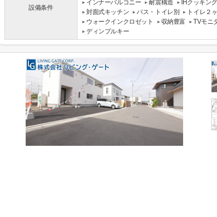
インナーバルコニー
耐震構造
IHクッキン
設備条件
対面式キッチン
バス・トイレ別
トイレ２
ウォークインクロゼット
収納豊富
TVモニ
ディンプルキー