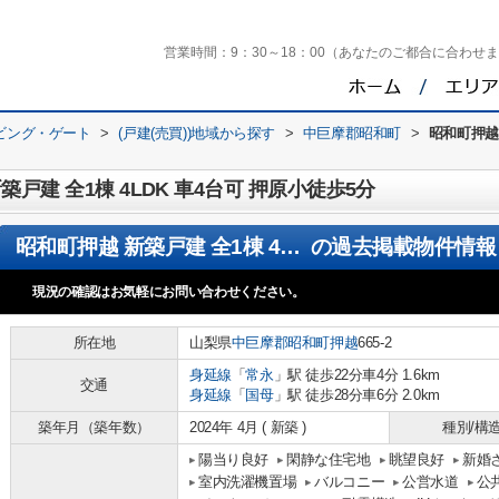
営業時間：
9：30～18：00（あなたのご都合に合わせ
ビング・ゲート
>
(戸建(売買))地域から探す
>
中巨摩郡昭和町
>
昭和町押越 
戸建 全1棟 4LDK 車4台可 押原小徒歩5分
昭和町押越 新築戸建 全1棟 4LDK 車4台可 押原小徒歩5分
の過去掲載物件情報
現況の確認はお気軽にお問い合わせください。
所在地
山梨県
中巨摩郡昭和町
押越
665-2
身延線
「
常永
」駅 徒歩22分車4分 1.6km
交通
身延線
「
国母
」駅 徒歩28分車6分 2.0km
築年月（築年数）
2024年 4月 ( 新築 )
種別/構
陽当り良好
閑静な住宅地
眺望良好
新婚
室内洗濯機置場
バルコニー
公営水道
公