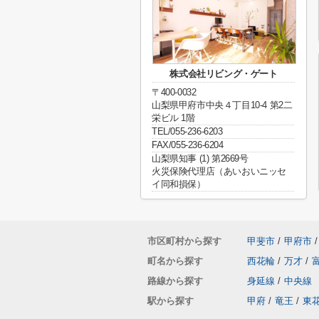
株式会社リビング・ゲート
〒400-0032
山梨県甲府市中央４丁目10-4 第2二
栄ビル 1階
TEL/055-236-6203
FAX/055-236-6204
山梨県知事 (1) 第2669号
火災保険代理店（あいおいニッセ
イ同和損保）
市区町村から探す
甲斐市
/
甲府市
/
町名から探す
西花輪
/
万才
/
路線から探す
身延線
/
中央線
駅から探す
甲府
/
竜王
/
東