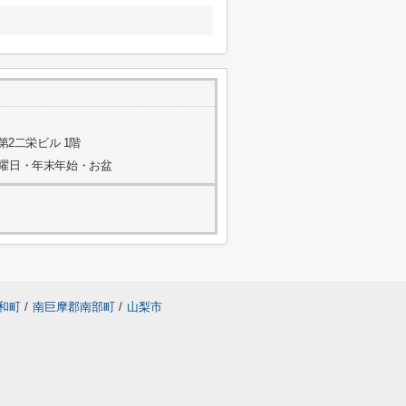
第2二栄ビル 1階
水曜日・年末年始・お盆
和町
/
南巨摩郡南部町
/
山梨市