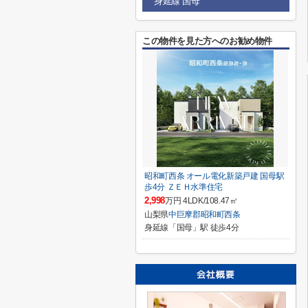
身延線 国母
この物件を見た方へのお勧め物件
昭和町西条 オール電化新築戸建 国母駅
歩4分 ＺＥＨ水準住宅
2,998
万円 4LDK/108.47㎡
山梨県
中巨摩郡昭和町
西条
身延線「国母」駅 徒歩4分