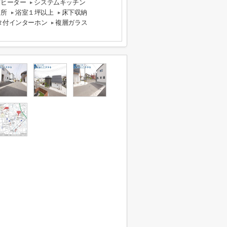
グヒーター
システムキッチン
ヶ所
浴室１坪以上
床下収納
タ付インターホン
複層ガラス