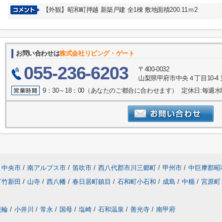
【外観】昭和町押越 新築戸建 全1棟 敷地面積200.11ｍ2
お問い合わせは
株式会社リビング・ゲート
055-236-6203
〒400-0032
山梨県甲府市中央４丁目10-4 
9：30～18：00（あなたのご都合に合わせます） 定休日:毎週
中央市
/
南アルプス市
/
笛吹市
/
西八代郡市川三郷町
/
甲州市
/
中巨摩郡昭
富竹新田
/
山寺
/
西八幡
/
春日居町鎮目
/
石和町小石和
/
成島
/
中楯
/
宮原町
花輪
/
小井川
/
常永
/
国母
/
塩崎
/
石和温泉
/
善光寺
/
南甲府