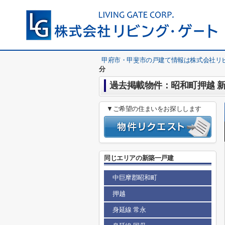
甲府市・甲斐市の戸建て情報は株式会社リ
分
過去掲載物件：昭和町押越 新築
▼ご希望の住まいをお探しします
同じエリアの新築一戸建
中巨摩郡昭和町
押越
身延線 常永