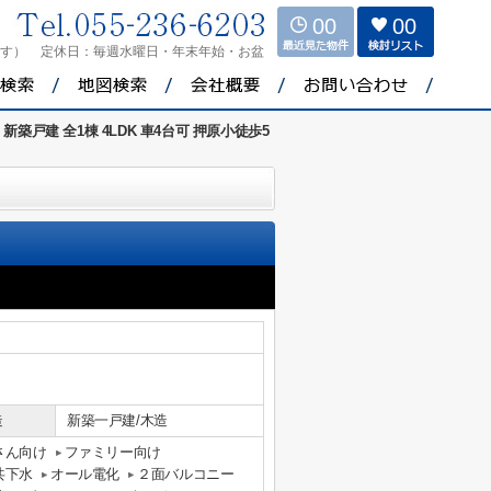
00
00
ます）
定休日：
毎週水曜日・年末年始・お盆
新築戸建 全1棟 4LDK 車4台可 押原小徒歩5
造
新築一戸建/木造
さん向け
ファミリー向け
共下水
オール電化
２面バルコニー