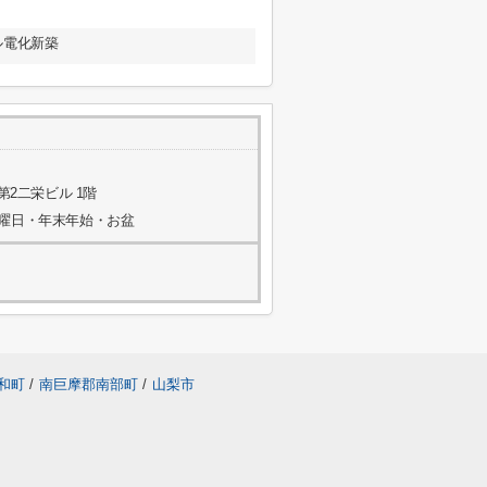
ル電化新築
第2二栄ビル 1階
水曜日・年末年始・お盆
和町
/
南巨摩郡南部町
/
山梨市