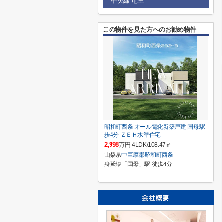
中央線 竜王
この物件を見た方へのお勧め物件
昭和町西条 オール電化新築戸建 国母駅
歩4分 ＺＥＨ水準住宅
2,998
万円 4LDK/108.47㎡
山梨県
中巨摩郡昭和町
西条
身延線「国母」駅 徒歩4分