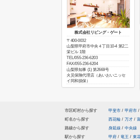
株式会社リビング・ゲート
〒400-0032
山梨県甲府市中央４丁目10-4 第2二
栄ビル 1階
TEL/055-236-6203
FAX/055-236-6204
山梨県知事 (1) 第2669号
火災保険代理店（あいおいニッセ
イ同和損保）
市区町村から探す
甲斐市
/
甲府市
/
町名から探す
西花輪
/
万才
/
路線から探す
身延線
/
中央線
駅から探す
甲府
/
竜王
/
東