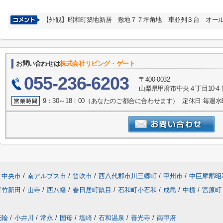
【外観】昭和町築地新居 敷地７７坪角地 車並列３台 オー
お問い合わせは
株式会社リビング・ゲート
055-236-6203
〒400-0032
山梨県甲府市中央４丁目10-4 
9：30～18：00（あなたのご都合に合わせます） 定休日:毎週
中央市
/
南アルプス市
/
笛吹市
/
西八代郡市川三郷町
/
甲州市
/
中巨摩郡昭
富竹新田
/
山寺
/
西八幡
/
春日居町鎮目
/
石和町小石和
/
成島
/
中楯
/
宮原町
花輪
/
小井川
/
常永
/
国母
/
塩崎
/
石和温泉
/
善光寺
/
南甲府