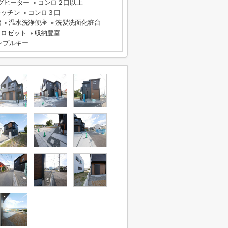
ングヒーター
コンロ２口以上
キッチン
コンロ３口
機
温水洗浄便座
洗髪洗面化粧台
クロゼット
収納豊富
ンプルキー