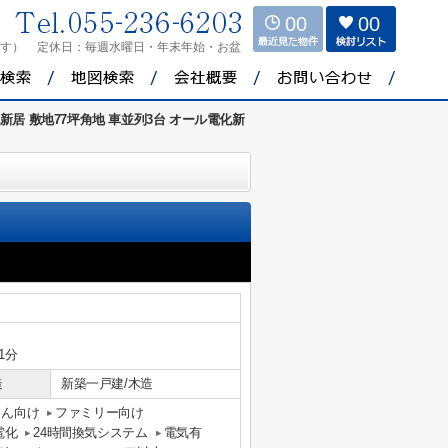
00
00
ます）
定休日：
毎週水曜日・年末年始・お盆
新居 敷地77坪角地 車並列3台 オール電化新
1分
造
新築一戸建/木造
さん向け
ファミリー向け
電化
24時間換気システム
電気有