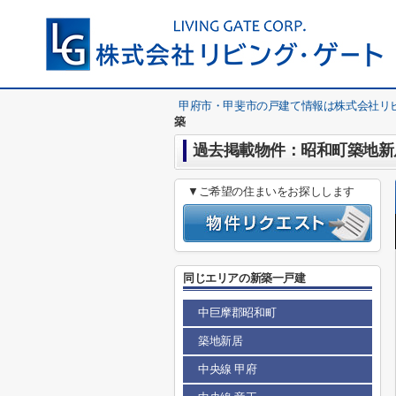
甲府市・甲斐市の戸建て情報は株式会社リ
築
過去掲載物件：昭和町築地新居
▼ご希望の住まいをお探しします
同じエリアの新築一戸建
中巨摩郡昭和町
築地新居
中央線 甲府