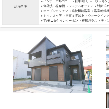
インナーバルコニー
駐車3台可
IHクッキ
食器洗い乾燥機
システムキッチン
対面式
設備条件
オープンキッチン
追焚機能浴室
浴室乾燥
トイレ２ヶ所
浴室１坪以上
ウォークイン
TVモニタ付インターホン
複層ガラス
ディ