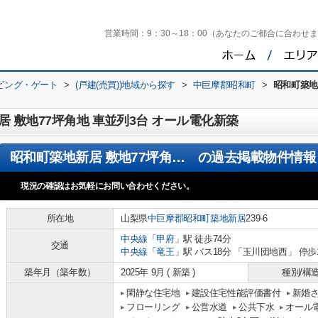
営業時間：
9：30～18：00（あなたのご都合に合わせ
ビング・ゲート
>
(戸建(売買))地域から探す
>
中巨摩郡昭和町
>
昭和町築地
 敷地77坪角地 車並列3台 オール電化新築
昭和町築地新居 敷地77坪角地 車並列3台 オール電化新築
の過去掲載物件情報
現況の確認はお気軽にお問い合わせください。
所在地
山梨県
中巨摩郡昭和町
築地新居
239-6
中央線
「
甲府
」駅 徒歩74分
交通
中央線
「
竜王
」駅 バス18分 「玉川団地西」 停歩
築年月（築年数）
2025年 9月 ( 新築 )
種別/構
閑静な住宅地
建設住宅性能評価書付
新婚
フローリング
公営水道
公共下水
オール