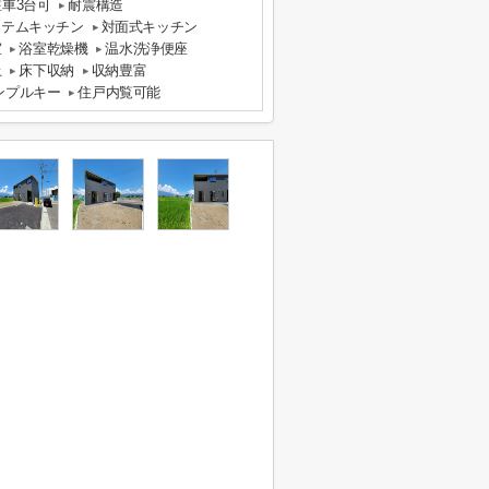
駐車3台可
耐震構造
ステムキッチン
対面式キッチン
室
浴室乾燥機
温水洗浄便座
上
床下収納
収納豊富
ンプルキー
住戸内覧可能