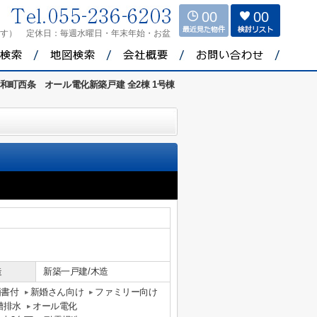
00
00
ます）
定休日：
毎週水曜日・年末年始・お盆
和町西条 オール電化新築戸建 全2棟 1号棟
造
新築一戸建/木造
価書付
新婚さん向け
ファミリー向け
槽排水
オール電化