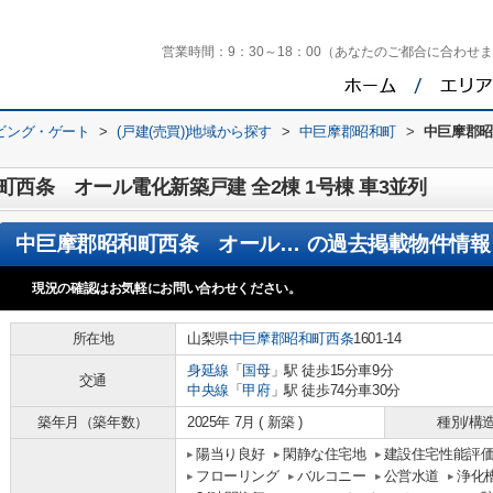
営業時間：
9：30～18：00（あなたのご都合に合わせ
ビング・ゲート
>
(戸建(売買))地域から探す
>
中巨摩郡昭和町
>
中巨摩郡昭
西条 オール電化新築戸建 全2棟 1号棟 車3並列
中巨摩郡昭和町西条 オール電化新築戸建 全2棟 1号棟 車3並列
の過去掲載物件情報
現況の確認はお気軽にお問い合わせください。
所在地
山梨県
中巨摩郡昭和町
西条
1601-14
身延線
「
国母
」駅 徒歩15分車9分
交通
中央線
「
甲府
」駅 徒歩74分車30分
築年月（築年数）
2025年 7月 ( 新築 )
種別/構
陽当り良好
閑静な住宅地
建設住宅性能評
フローリング
バルコニー
公営水道
浄化