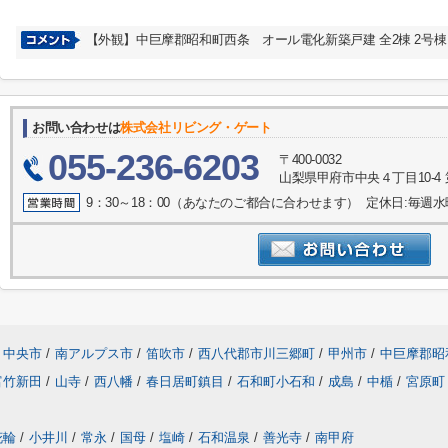
【外観】中巨摩郡昭和町西条 オール電化新築戸建 全2棟 2号棟
お問い合わせは
株式会社リビング・ゲート
055-236-6203
〒400-0032
山梨県甲府市中央４丁目10-4 
9：30～18：00（あなたのご都合に合わせます） 定休日:毎週
中央市
/
南アルプス市
/
笛吹市
/
西八代郡市川三郷町
/
甲州市
/
中巨摩郡昭
富竹新田
/
山寺
/
西八幡
/
春日居町鎮目
/
石和町小石和
/
成島
/
中楯
/
宮原町
花輪
/
小井川
/
常永
/
国母
/
塩崎
/
石和温泉
/
善光寺
/
南甲府