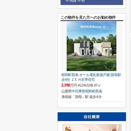
中央線 甲府
この物件を見た方へのお勧め物件
昭和町西条 オール電化新築戸建 国母駅
歩4分 ＺＥＨ水準住宅
2,998
万円 4LDK/108.47㎡
山梨県
中巨摩郡昭和町
西条
身延線「国母」駅 徒歩4分