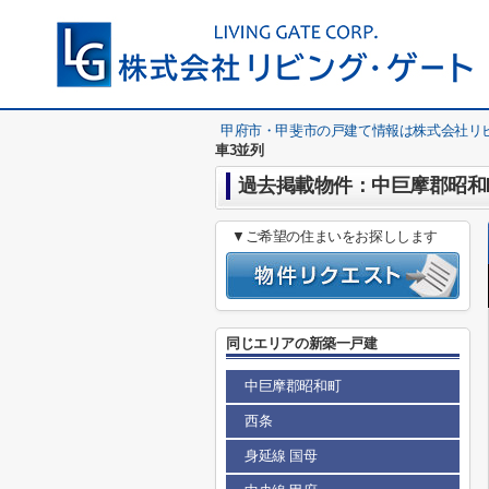
甲府市・甲斐市の戸建て情報は株式会社リ
車3並列
過去掲載物件：中巨摩郡昭和町
▼ご希望の住まいをお探しします
同じエリアの新築一戸建
中巨摩郡昭和町
西条
身延線 国母