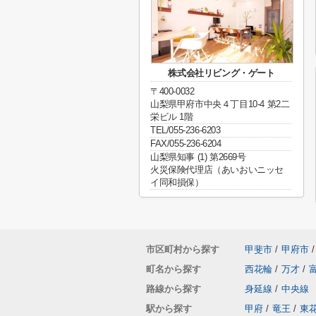
株式会社リビング・ゲート
〒400-0032
山梨県甲府市中央４丁目10-4 第2二
栄ビル 1階
TEL/055-236-6203
FAX/055-236-6204
山梨県知事 (1) 第2669号
火災保険代理店（あいおいニッセ
イ同和損保）
市区町村から探す
甲斐市
/
甲府市
/
町名から探す
西花輪
/
万才
/
路線から探す
身延線
/
中央線
駅から探す
甲府
/
竜王
/
東