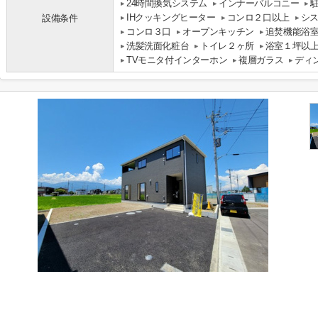
24時間換気システム
インナーバルコニー
IHクッキングヒーター
コンロ２口以上
シ
設備条件
コンロ３口
オープンキッチン
追焚機能浴
洗髪洗面化粧台
トイレ２ヶ所
浴室１坪以
TVモニタ付インターホン
複層ガラス
ディ