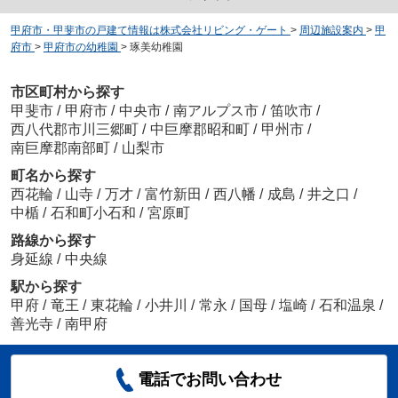
甲府市・甲斐市の戸建て情報は株式会社リビング・ゲート
>
周辺施設案内
>
甲
府市
>
甲府市の幼稚園
>
琢美幼稚園
市区町村から探す
甲斐市
/
甲府市
/
中央市
/
南アルプス市
/
笛吹市
/
西八代郡市川三郷町
/
中巨摩郡昭和町
/
甲州市
/
南巨摩郡南部町
/
山梨市
町名から探す
西花輪
/
山寺
/
万才
/
富竹新田
/
西八幡
/
成島
/
井之口
/
中楯
/
石和町小石和
/
宮原町
路線から探す
身延線
/
中央線
駅から探す
甲府
/
竜王
/
東花輪
/
小井川
/
常永
/
国母
/
塩崎
/
石和温泉
/
善光寺
/
南甲府
電話でお問い合わせ