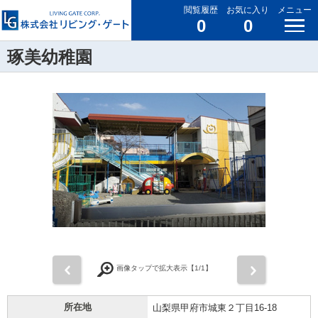
閲覧履歴
お気に入り
メニュー
0
0
琢美幼稚園
前
次
画像タップで拡大表示【
1
/1】
所在地
山梨県甲府市城東２丁目16-18