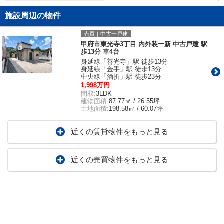
施設周辺の物件
売買｜中古一戸建
甲府市東光寺3丁目 内外装一新 中古戸建 駅
歩13分 車4台
身延線「善光寺」駅 徒歩13分
身延線「金手」駅 徒歩13分
中央線「酒折」駅 徒歩23分
1,998万円
間取:
3LDK
建物面積:
87.77㎡ / 26.55坪
土地面積:
198.58㎡ / 60.07坪
近くの賃貸物件をもっと見る
近くの売買物件をもっと見る