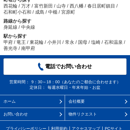
西花輪
/
万才
/
富竹新田
/
山寺
/
西八幡
/
春日居町鎮目
/
石和町小石和
/
成島
/
中楯
/
宮原町
路線から探す
身延線
/
中央線
駅から探す
甲府
/
竜王
/
東花輪
/
小井川
/
常永
/
国母
/
塩崎
/
石和温泉
/
善光寺
/
南甲府
電話でお問い合わせ
営業時間：
9：30～18：00（あなたのご都合に合わせます）
定休日：
毎週水曜日・年末年始・お盆
ホーム
会社概要
お問い合わせ
物件リクエスト
プライバシーポリシー
利用規約
アクセスマップ
PCサイト