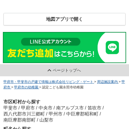
地図アプリで開く
ページトップへ
甲府市・甲斐市の戸建て情報は株式会社リビング・ゲート
>
周辺施設案内
>
甲
府市
>
甲府市の幼稚園
>
認定こども園永照寺幼稚園
市区町村から探す
甲斐市
/
甲府市
/
中央市
/
南アルプス市
/
笛吹市
/
西八代郡市川三郷町
/
甲州市
/
中巨摩郡昭和町
/
南巨摩郡南部町
/
山梨市
町名から探す