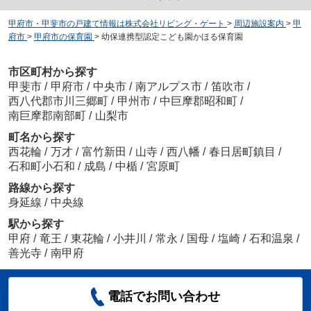
甲府市・甲斐市の戸建て情報は株式会社リビング・ゲート
>
周辺施設案内
>
甲
府市
>
甲府市の保育園
>
幼保連携型認定こども園かほる保育園
市区町村から探す
甲斐市
/
甲府市
/
中央市
/
南アルプス市
/
笛吹市
/
西八代郡市川三郷町
/
甲州市
/
中巨摩郡昭和町
/
南巨摩郡南部町
/
山梨市
町名から探す
西花輪
/
万才
/
富竹新田
/
山寺
/
西八幡
/
春日居町鎮目
/
石和町小石和
/
成島
/
中楯
/
宮原町
路線から探す
身延線
/
中央線
駅から探す
甲府
/
竜王
/
東花輪
/
小井川
/
常永
/
国母
/
塩崎
/
石和温泉
/
善光寺
/
南甲府
電話でお問い合わせ