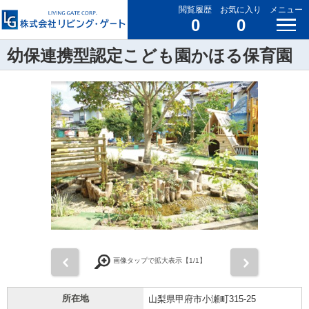
閲覧履歴
お気に入り
メニュー
0
0
幼保連携型認定こども園かほる保育園
前
次
画像タップで拡大表示【
1
/1】
所在地
山梨県甲府市小瀬町315-25