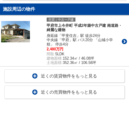
施設周辺の物件
売買｜中古一戸建
甲府市上今井町 平成2年築中古戸建 南道路・
綺麗な建物
身延線「甲斐住吉」駅 徒歩24分
中央線「甲府」駅 バス20分 「山城小学
校」 停歩4分
2,480万円
間取:
5LDK
建物面積:
152.34㎡ / 46.08坪
土地面積:
352.36㎡ / 106.58坪
近くの賃貸物件をもっと見る
近くの売買物件をもっと見る