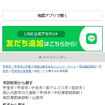
地図アプリで開く
ページトップへ
甲府市・甲斐市の戸建て情報は株式会社リビング・ゲート
>
周辺施設案内
>
甲
府市
>
甲府市の保育園
>
認定こども園すみれ保育園
市区町村から探す
甲斐市
/
甲府市
/
中央市
/
南アルプス市
/
笛吹市
/
西八代郡市川三郷町
/
甲州市
/
中巨摩郡昭和町
/
南巨摩郡南部町
/
山梨市
町名から探す