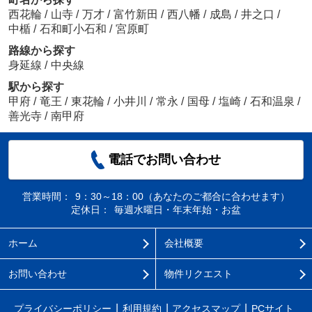
西花輪
/
山寺
/
万才
/
富竹新田
/
西八幡
/
成島
/
井之口
/
中楯
/
石和町小石和
/
宮原町
路線から探す
身延線
/
中央線
駅から探す
甲府
/
竜王
/
東花輪
/
小井川
/
常永
/
国母
/
塩崎
/
石和温泉
/
善光寺
/
南甲府
電話でお問い合わせ
営業時間：
9：30～18：00（あなたのご都合に合わせます）
定休日：
毎週水曜日・年末年始・お盆
ホーム
会社概要
お問い合わせ
物件リクエスト
プライバシーポリシー
利用規約
アクセスマップ
PCサイト