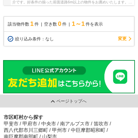
介です。好条件の揃った前面道路6m以上の物件をお薦めいたします。マ
イホーム造りを1からこだわりたい方にオススメ...
1
0
1～1
該当物件数
件
空き数
件
件を表示
変更
絞り込み条件：
なし
ページトップへ
市区町村から探す
甲斐市
/
甲府市
/
中央市
/
南アルプス市
/
笛吹市
/
西八代郡市川三郷町
/
甲州市
/
中巨摩郡昭和町
/
南巨摩郡南部町
/
山梨市