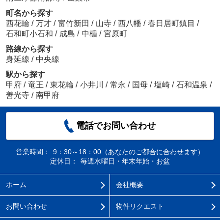
町名から探す
西花輪
/
万才
/
富竹新田
/
山寺
/
西八幡
/
春日居町鎮目
/
石和町小石和
/
成島
/
中楯
/
宮原町
路線から探す
身延線
/
中央線
駅から探す
甲府
/
竜王
/
東花輪
/
小井川
/
常永
/
国母
/
塩崎
/
石和温泉
/
善光寺
/
南甲府
電話でお問い合わせ
営業時間：
9：30～18：00（あなたのご都合に合わせます）
定休日：
毎週水曜日・年末年始・お盆
ホーム
会社概要
お問い合わせ
物件リクエスト