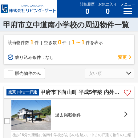
閲覧履歴
お気に入り
メニュー
0
0
甲府市立中道南小学校の周辺物件一覧
1
0
1～1
該当物件数
件
空き数
件
件を表示
変更
絞り込み条件：
なし
販売物件のみ
甲府市下向山町 平成5年築 内外装一新 南東角地 車2台
売買 | 中古一戸建
過去掲載物件
徒歩16分の距離に笛南中学校があるのも魅力。中古の戸建て物件のご紹