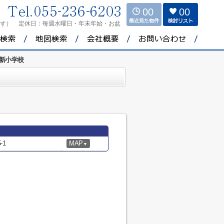
00
00
ます）
定休日：
毎週水曜日・年末年始・お盆
新小学校
-1
MAP
▼