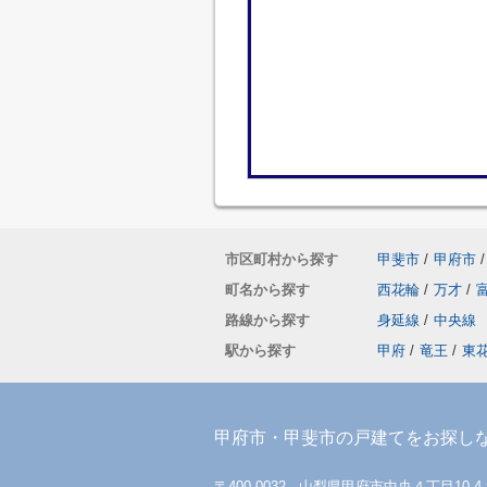
市区町村から探す
甲斐市
/
甲府市
/
町名から探す
西花輪
/
万才
/
路線から探す
身延線
/
中央線
駅から探す
甲府
/
竜王
/
東
甲府市・甲斐市の戸建てをお探し
〒400-0032 山梨県甲府市中央４丁目10-4