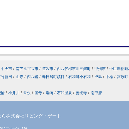
中央市
/
南アルプス市
/
笛吹市
/
西八代郡市川三郷町
/
甲州市
/
中巨摩郡昭
富竹新田
/
山寺
/
西八幡
/
春日居町鎮目
/
石和町小石和
/
成島
/
中楯
/
宮原町
花輪
/
小井川
/
常永
/
国母
/
塩崎
/
石和温泉
/
善光寺
/
南甲府
なら株式会社リビング・ゲート
 第2二栄ビル 1階