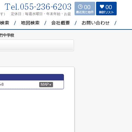
00
00
ます）
定休日：
毎週水曜日・年末年始・お盆
竹中学校
-8
MAP
▼