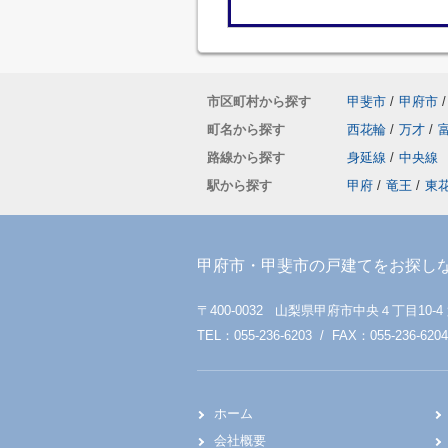
市区町村から探す
甲斐市
/
甲府市
/
町名から探す
西花輪
/
万才
/
路線から探す
身延線
/
中央線
駅から探す
甲府
/
竜王
/
東
甲府市・甲斐市の戸建てをお探し
〒400-0032 山梨県甲府市中央４丁目10-4
TEL：055-236-6203 / FAX：055-236-6204
ホーム
会社概要