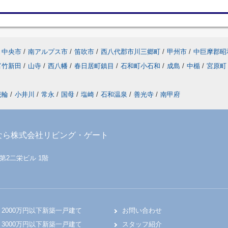
中央市
/
南アルプス市
/
笛吹市
/
西八代郡市川三郷町
/
甲州市
/
中巨摩郡昭
富竹新田
/
山寺
/
西八幡
/
春日居町鎮目
/
石和町小石和
/
成島
/
中楯
/
宮原町
花輪
/
小井川
/
常永
/
国母
/
塩崎
/
石和温泉
/
善光寺
/
南甲府
なら株式会社リビング・ゲート
 第2二栄ビル 1階
2000万円以下新築一戸建て
お問い合わせ
3000万円以下新築一戸建て
スタッフ紹介