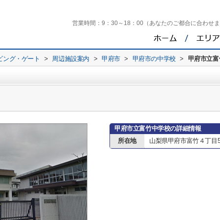
営業時間：
9：30～18：00（あなたのご都合に合わせ
ビング・ゲート
>
周辺施設案内
>
甲府市
>
甲府市の中学校
>
甲府市立富
甲府市立富竹中学校の詳細情報
所在地
山梨県甲府市富竹４丁目5