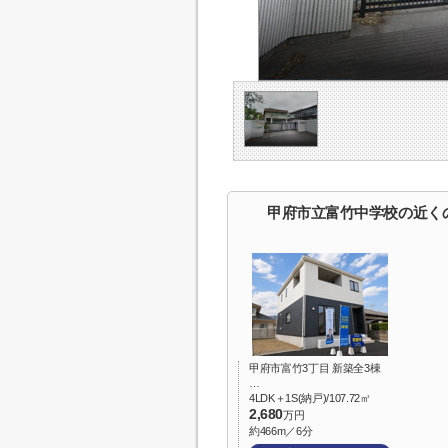
甲府市立富竹中学校の近く
甲府市富竹3丁目 新築全3棟
…
4LDK＋1S(納戸)/107.72㎡
2,680
万円
約466m／6分