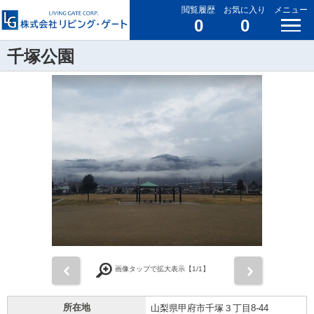
閲覧履歴
お気に入り
メニュー
0
0
千塚公園
前
次
画像タップで拡大表示【
1
/1】
所在地
山梨県甲府市千塚３丁目8-44