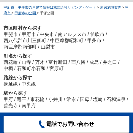
甲府市・甲斐市の戸建て情報は株式会社リビング・ゲート
>
周辺施設案内
>
甲
府市
>
甲府市の公園
>
千塚公園
市区町村から探す
甲斐市
/
甲府市
/
中央市
/
南アルプス市
/
笛吹市
/
西八代郡市川三郷町
/
中巨摩郡昭和町
/
甲州市
/
南巨摩郡南部町
/
山梨市
町名から探す
西花輪
/
山寺
/
万才
/
富竹新田
/
西八幡
/
成島
/
井之口
/
中楯
/
石和町小石和
/
宮原町
路線から探す
身延線
/
中央線
駅から探す
甲府
/
竜王
/
東花輪
/
小井川
/
常永
/
国母
/
塩崎
/
石和温泉
/
善光寺
/
南甲府
電話でお問い合わせ