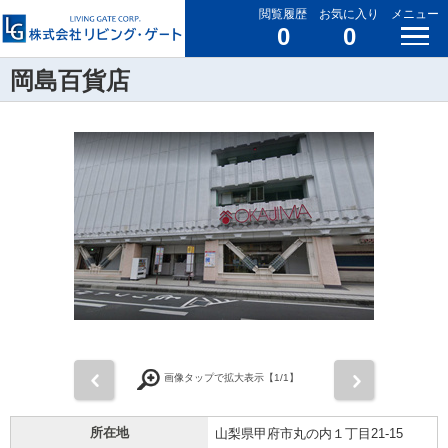
閲覧履歴
お気に入り
メニュー
0
0
岡島百貨店
前
次
画像タップで拡大表示【
1
/1】
所在地
山梨県甲府市丸の内１丁目21-15