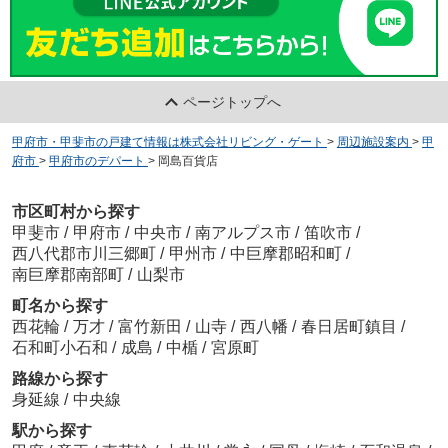
ページトップへ
甲府市・甲斐市の戸建て情報は株式会社リビング・ゲート
>
周辺施設案内
>
甲
府市
>
甲府市のデパート
>
岡島百貨店
市区町村から探す
甲斐市
/
甲府市
/
中央市
/
南アルプス市
/
笛吹市
/
西八代郡市川三郷町
/
甲州市
/
中巨摩郡昭和町
/
南巨摩郡南部町
/
山梨市
町名から探す
西花輪
/
万才
/
富竹新田
/
山寺
/
西八幡
/
春日居町鎮目
/
石和町小石和
/
成島
/
中楯
/
宮原町
路線から探す
身延線
/
中央線
駅から探す