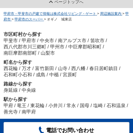
ページトップへ
甲府市・甲斐市の戸建て情報は株式会社リビング・ゲート
>
周辺施設案内
>
甲
府市
>
甲府市のスーパー
>
オギノ 城東店
市区町村から探す
甲斐市
/
甲府市
/
中央市
/
南アルプス市
/
笛吹市
/
西八代郡市川三郷町
/
甲州市
/
中巨摩郡昭和町
/
南巨摩郡南部町
/
山梨市
町名から探す
西花輪
/
万才
/
富竹新田
/
山寺
/
西八幡
/
春日居町鎮目
/
石和町小石和
/
成島
/
中楯
/
宮原町
路線から探す
身延線
/
中央線
駅から探す
甲府
/
竜王
/
東花輪
/
小井川
/
常永
/
国母
/
塩崎
/
石和温泉
/
善光寺
/
南甲府
電話でお問い合わせ