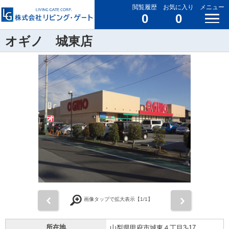
閲覧履歴
お気に入り
メニュー
0
0
オギノ 城東店
前
次
画像タップで拡大表示【
1
/1】
所在地
山梨県甲府市城東４丁目3-17