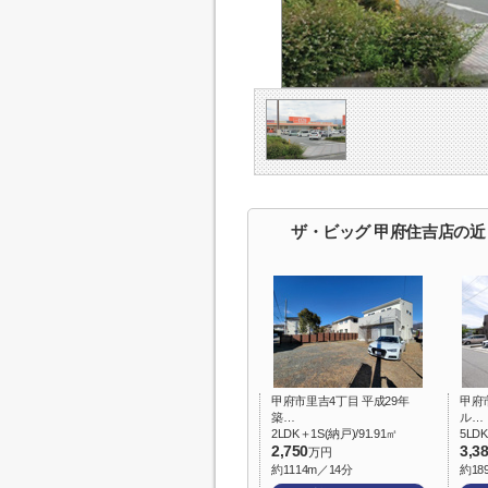
ザ・ビッグ 甲府住吉店の近
甲府市里吉4丁目 平成29年
甲府
築…
ル…
2LDK＋1S(納戸)/91.91㎡
5LDK
2,750
3,3
万円
約1114m／14分
約18