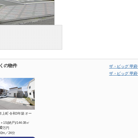
くの物件
ザ・ビッグ 甲
ザ・ビッグ 甲
市上町 令和3年築 オー
＋1S(納戸)/144.08㎡
80
万円
92m／24分