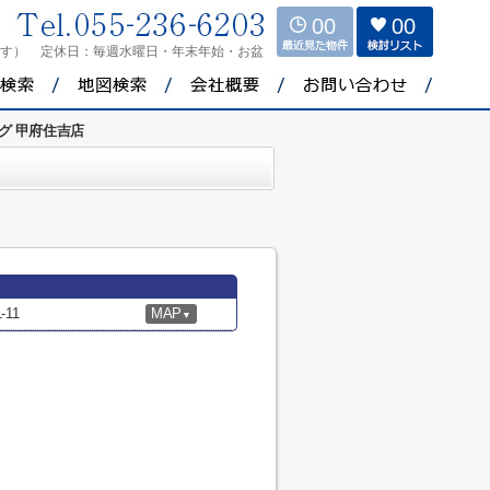
00
00
ます）
定休日：
毎週水曜日・年末年始・お盆
グ 甲府住吉店
11
MAP
▼