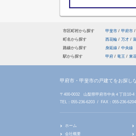
市区町村から探す
甲斐市
/
甲府市
/
町名から探す
西花輪
/
万才
/
路線から探す
身延線
/
中央線
駅から探す
甲府
/
竜王
/
東
甲府市・甲斐市の戸建てをお探し
〒400-0032 山梨県甲府市中央４丁目10-4
TEL：055-236-6203 / FAX：055-236-6204
ホーム
会社概要