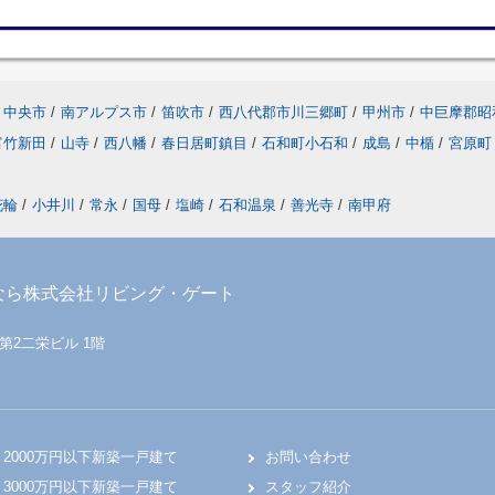
中央市
/
南アルプス市
/
笛吹市
/
西八代郡市川三郷町
/
甲州市
/
中巨摩郡昭
富竹新田
/
山寺
/
西八幡
/
春日居町鎮目
/
石和町小石和
/
成島
/
中楯
/
宮原町
花輪
/
小井川
/
常永
/
国母
/
塩崎
/
石和温泉
/
善光寺
/
南甲府
なら株式会社リビング・ゲート
 第2二栄ビル 1階
2000万円以下新築一戸建て
お問い合わせ
3000万円以下新築一戸建て
スタッフ紹介