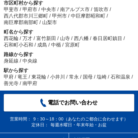
市区町村から探す
甲斐市
/
甲府市
/
中央市
/
南アルプス市
/
笛吹市
/
西八代郡市川三郷町
/
甲州市
/
中巨摩郡昭和町
/
南巨摩郡南部町
/
山梨市
町名から探す
西花輪
/
万才
/
富竹新田
/
山寺
/
西八幡
/
春日居町鎮目
/
石和町小石和
/
成島
/
中楯
/
宮原町
路線から探す
身延線
/
中央線
駅から探す
甲府
/
竜王
/
東花輪
/
小井川
/
常永
/
国母
/
塩崎
/
石和温泉
/
善光寺
/
南甲府
電話でお問い合わせ
営業時間：
9：30～18：00（あなたのご都合に合わせます）
定休日：
毎週水曜日・年末年始・お盆