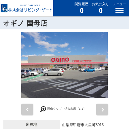
閲覧履歴
お気に入り
メニュー
0
0
オギノ 国母店
前
次
画像タップで拡大表示【
1
/1】
所在地
山梨県甲府市大里町5016