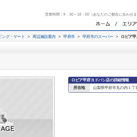
営業時間：
9：30～18：00（あなたのご都合に合わせ
ビング・ゲート
>
周辺施設案内
>
甲府市
>
甲府市のスーパー
>
ロピア甲
ロピア甲府ヨドバシ店の詳細情報
所在地
山梨県甲府市丸の内１丁目