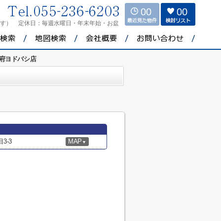
00
00
ます）
定休日：
毎週水曜日・年末年始・お盆
府ヨドバシ店
3-3
MAP
▼