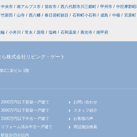
中央市
/
南アルプス市
/
笛吹市
/
西八代郡市川三郷町
/
甲州市
/
中巨摩郡昭
富竹新田
/
山寺
/
西八幡
/
春日居町鎮目
/
石和町小石和
/
成島
/
中楯
/
宮原町
花輪
/
小井川
/
常永
/
国母
/
塩崎
/
石和温泉
/
善光寺
/
南甲府
なら株式会社リビング・ゲート
 第2二栄ビル 1階
2000万円以下新築一戸建て
お問い合わせ
3000万円以下新築一戸建て
スタッフ紹介
1500万円以下中古一戸建て
お客様の声
リフォーム済み中古一戸建て
周辺施設検索
駅徒歩15分以内