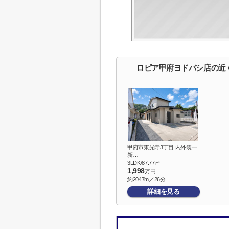
ロピア甲府ヨドバシ店の近
甲府市東光寺3丁目 内外装一
新…
3LDK/87.77㎡
1,998
万円
約2047m／26分
詳細を見る