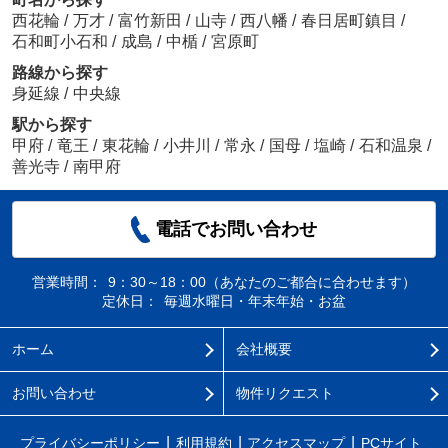
西花輪
/
万才
/
富竹新田
/
山寺
/
西八幡
/
春日居町鎮目
/
石和町小石和
/
成島
/
中楯
/
宮原町
路線から探す
身延線
/
中央線
駅から探す
甲府
/
竜王
/
東花輪
/
小井川
/
常永
/
国母
/
塩崎
/
石和温泉
/
善光寺
/
南甲府
電話でお問い合わせ
営業時間：
9：30～18：00（あなたのご都合に合わせます）
定休日：
毎週水曜日・年末年始・お盆
ホーム
会社概要
お問い合わせ
物件リクエスト
プライバシーポリシー
利用規約
アクセスマップ
PCサイト