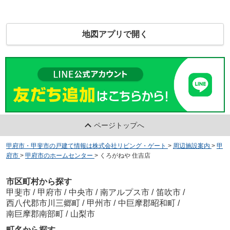
地図アプリで開く
ページトップへ
甲府市・甲斐市の戸建て情報は株式会社リビング・ゲート
>
周辺施設案内
>
甲
府市
>
甲府市のホームセンター
>
くろがねや 住吉店
市区町村から探す
甲斐市
/
甲府市
/
中央市
/
南アルプス市
/
笛吹市
/
西八代郡市川三郷町
/
甲州市
/
中巨摩郡昭和町
/
南巨摩郡南部町
/
山梨市
町名から探す