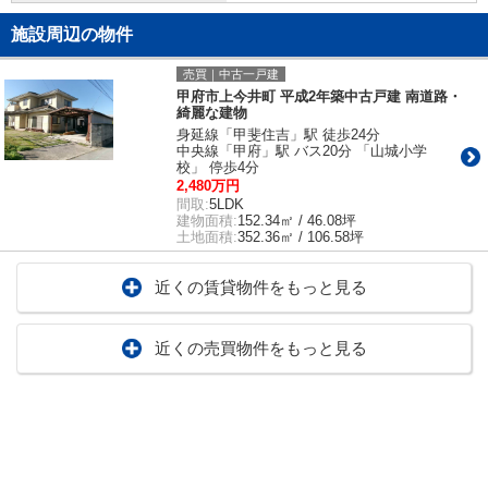
施設周辺の物件
売買｜中古一戸建
甲府市上今井町 平成2年築中古戸建 南道路・
綺麗な建物
身延線「甲斐住吉」駅 徒歩24分
中央線「甲府」駅 バス20分 「山城小学
校」 停歩4分
2,480万円
間取:
5LDK
建物面積:
152.34㎡ / 46.08坪
土地面積:
352.36㎡ / 106.58坪
近くの賃貸物件をもっと見る
近くの売買物件をもっと見る