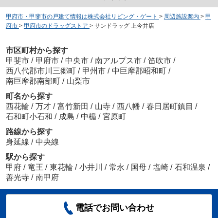
甲府市・甲斐市の戸建て情報は株式会社リビング・ゲート
>
周辺施設案内
>
甲
府市
>
甲府市のドラッグストア
>
サンドラッグ 上今井店
市区町村から探す
甲斐市
/
甲府市
/
中央市
/
南アルプス市
/
笛吹市
/
西八代郡市川三郷町
/
甲州市
/
中巨摩郡昭和町
/
南巨摩郡南部町
/
山梨市
町名から探す
西花輪
/
万才
/
富竹新田
/
山寺
/
西八幡
/
春日居町鎮目
/
石和町小石和
/
成島
/
中楯
/
宮原町
路線から探す
身延線
/
中央線
駅から探す
甲府
/
竜王
/
東花輪
/
小井川
/
常永
/
国母
/
塩崎
/
石和温泉
/
善光寺
/
南甲府
電話でお問い合わせ