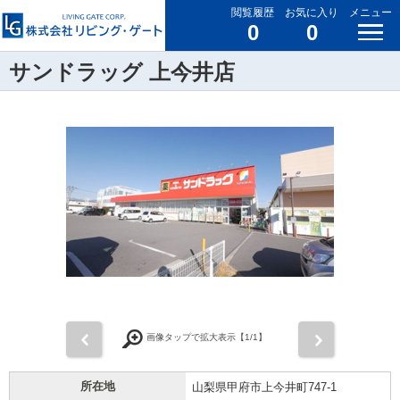
閲覧履歴
お気に入り
メニュー
0
0
サンドラッグ 上今井店
前
次
画像タップで拡大表示【
1
/1】
所在地
山梨県甲府市上今井町747-1