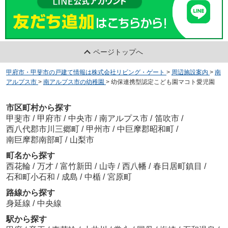
ページトップへ
甲府市・甲斐市の戸建て情報は株式会社リビング・ゲート
>
周辺施設案内
>
南
アルプス市
>
南アルプス市の幼稚園
>
幼保連携型認定こども園マコト愛児園
市区町村から探す
甲斐市
/
甲府市
/
中央市
/
南アルプス市
/
笛吹市
/
西八代郡市川三郷町
/
甲州市
/
中巨摩郡昭和町
/
南巨摩郡南部町
/
山梨市
町名から探す
西花輪
/
万才
/
富竹新田
/
山寺
/
西八幡
/
春日居町鎮目
/
石和町小石和
/
成島
/
中楯
/
宮原町
路線から探す
身延線
/
中央線
駅から探す