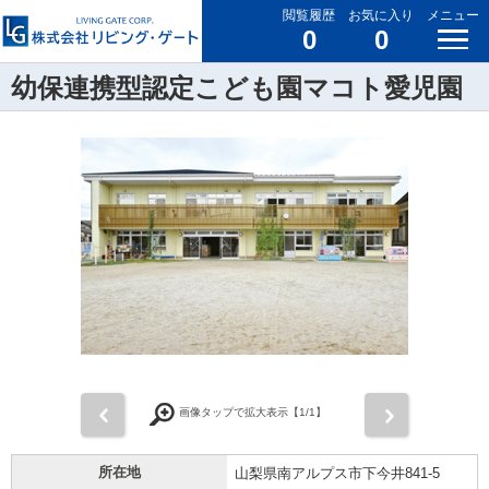
閲覧履歴
お気に入り
メニュー
0
0
幼保連携型認定こども園マコト愛児園
前
次
画像タップで拡大表示【
1
/1】
所在地
山梨県南アルプス市下今井841-5