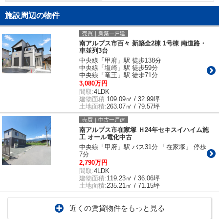
施設周辺の物件
売買｜新築一戸建
南アルプス市百々 新築全2棟 1号棟 南道路・
車並列3台
中央線「甲府」駅 徒歩138分
中央線「塩崎」駅 徒歩59分
中央線「竜王」駅 徒歩71分
3,080万円
間取:
4LDK
建物面積:
109.09㎡ / 32.99坪
土地面積:
263.07㎡ / 79.57坪
売買｜中古一戸建
南アルプス市在家塚 Ｈ24年セキスイハイム施
工 オール電化中古
中央線「甲府」駅 バス31分 「在家塚」 停歩
7分
2,790万円
間取:
4LDK
建物面積:
119.23㎡ / 36.06坪
土地面積:
235.21㎡ / 71.15坪
近くの賃貸物件をもっと見る