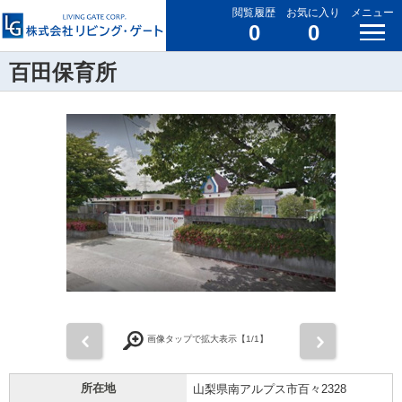
閲覧履歴
お気に入り
メニュー
0
0
百田保育所
前
次
画像タップで拡大表示【
1
/1】
所在地
山梨県南アルプス市百々2328