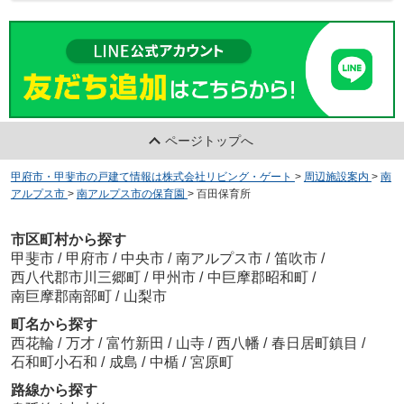
ページトップへ
甲府市・甲斐市の戸建て情報は株式会社リビング・ゲート
>
周辺施設案内
>
南
アルプス市
>
南アルプス市の保育園
>
百田保育所
市区町村から探す
甲斐市
/
甲府市
/
中央市
/
南アルプス市
/
笛吹市
/
西八代郡市川三郷町
/
甲州市
/
中巨摩郡昭和町
/
南巨摩郡南部町
/
山梨市
町名から探す
西花輪
/
万才
/
富竹新田
/
山寺
/
西八幡
/
春日居町鎮目
/
石和町小石和
/
成島
/
中楯
/
宮原町
路線から探す