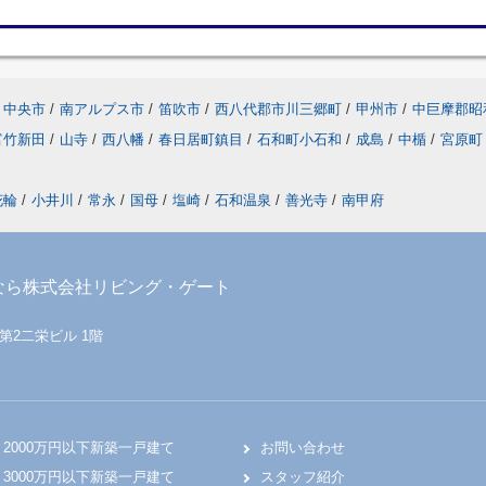
中央市
/
南アルプス市
/
笛吹市
/
西八代郡市川三郷町
/
甲州市
/
中巨摩郡昭
富竹新田
/
山寺
/
西八幡
/
春日居町鎮目
/
石和町小石和
/
成島
/
中楯
/
宮原町
花輪
/
小井川
/
常永
/
国母
/
塩崎
/
石和温泉
/
善光寺
/
南甲府
なら株式会社リビング・ゲート
 第2二栄ビル 1階
2000万円以下新築一戸建て
お問い合わせ
3000万円以下新築一戸建て
スタッフ紹介