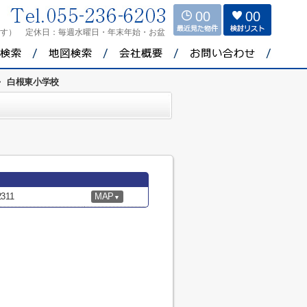
00
00
ます）
定休日：
毎週水曜日・年末年始・お盆
>
白根東小学校
11
MAP
▼