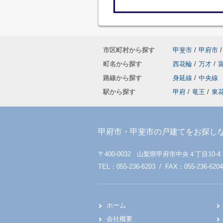
市区町村から探す
甲斐市
/
甲府市
/
町名から探す
西花輪
/
万才
/
路線から探す
身延線
/
中央線
駅から探す
甲府
/
竜王
/
東
甲府市・甲斐市の戸建てをお探し
〒400-0032 山梨県甲府市中央４丁目10-4
TEL：055-236-6203 / FAX：055-236-6204
ホーム
会社概要