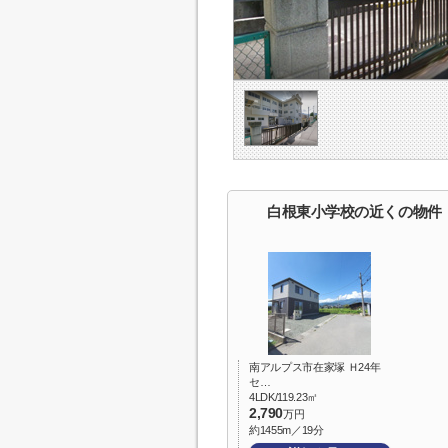
白根東小学校の近くの物件
南アルプス市在家塚 Ｈ24年
セ…
4LDK/119.23㎡
2,790
万円
約1455m／19分