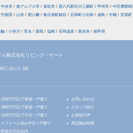
中央市
/
南アルプス市
/
笛吹市
/
西八代郡市川三郷町
/
甲州市
/
中巨摩郡昭
富竹新田
/
山寺
/
西八幡
/
春日居町鎮目
/
石和町小石和
/
成島
/
中楯
/
宮原町
花輪
/
小井川
/
常永
/
国母
/
塩崎
/
石和温泉
/
善光寺
/
南甲府
なら株式会社リビング・ゲート
 第2二栄ビル 1階
2000万円以下新築一戸建て
お問い合わせ
3000万円以下新築一戸建て
スタッフ紹介
1500万円以下中古一戸建て
お客様の声
リフォーム済み中古一戸建て
周辺施設検索
駅徒歩15分以内