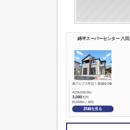
綿半スーパーセンター 八
南アルプス市百々 新築全2棟
…
4LDK/109.09㎡
3,080
万円
約1400m／18分
詳細を見る