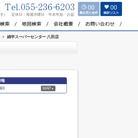
00
00
ます）
定休日：
毎週水曜日・年末年始・お盆
>
綿半スーパーセンター 八田店
情報
93
MAP
▼