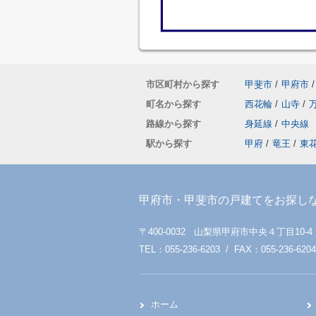
市区町村から探す
甲斐市
/
甲府市
/
町名から探す
西花輪
/
山寺
/
路線から探す
身延線
/
中央線
駅から探す
甲府
/
竜王
/
東
甲府市・甲斐市の戸建てをお探し
〒400-0032 山梨県甲府市中央４丁目10-4
TEL：055-236-6203 / FAX：055-236-6204
ホーム