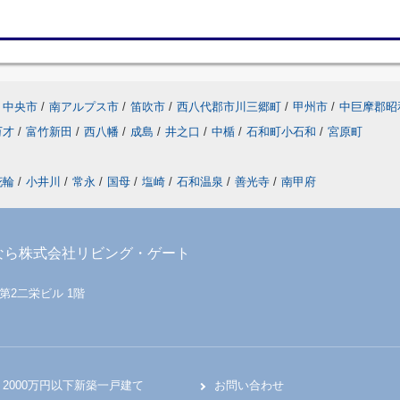
中央市
/
南アルプス市
/
笛吹市
/
西八代郡市川三郷町
/
甲州市
/
中巨摩郡昭
万才
/
富竹新田
/
西八幡
/
成島
/
井之口
/
中楯
/
石和町小石和
/
宮原町
花輪
/
小井川
/
常永
/
国母
/
塩崎
/
石和温泉
/
善光寺
/
南甲府
なら株式会社リビング・ゲート
 第2二栄ビル 1階
2000万円以下新築一戸建て
お問い合わせ