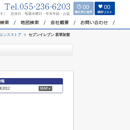
00
00
ます）
定休日：
毎週水曜日・年末年始・お盆
エンスストア
>
セブンイレブン 若草加賀
情報
3012
MAP
▼