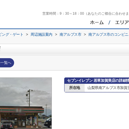
営業時間：
9：30～18：00（あなたのご都合に合わせ
ビング・ゲート
>
周辺施設案内
>
南アルプス市
>
南アルプス市のコンビニ
店
の一覧へ
セブンイレブン 若草加賀美店の詳細
所在地
山梨県南アルプス市加賀美