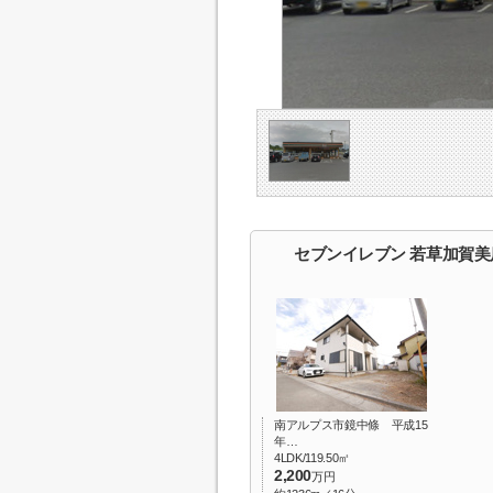
セブンイレブン 若草加賀
南アルプス市鏡中條 平成15
年…
4LDK/119.50㎡
2,200
万円