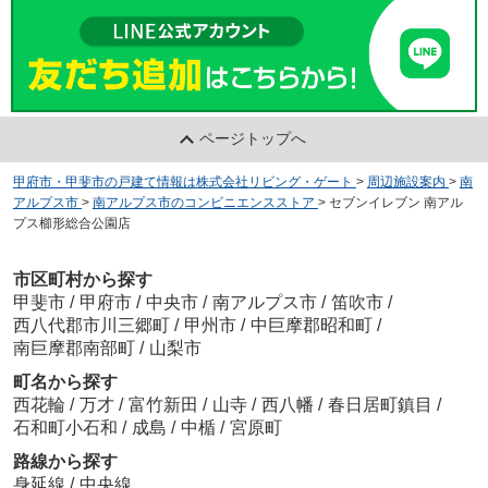
ページトップへ
甲府市・甲斐市の戸建て情報は株式会社リビング・ゲート
>
周辺施設案内
>
南
アルプス市
>
南アルプス市のコンビニエンスストア
>
セブンイレブン 南アル
プス櫛形総合公園店
市区町村から探す
甲斐市
/
甲府市
/
中央市
/
南アルプス市
/
笛吹市
/
西八代郡市川三郷町
/
甲州市
/
中巨摩郡昭和町
/
南巨摩郡南部町
/
山梨市
町名から探す
西花輪
/
万才
/
富竹新田
/
山寺
/
西八幡
/
春日居町鎮目
/
石和町小石和
/
成島
/
中楯
/
宮原町
路線から探す
身延線
/
中央線