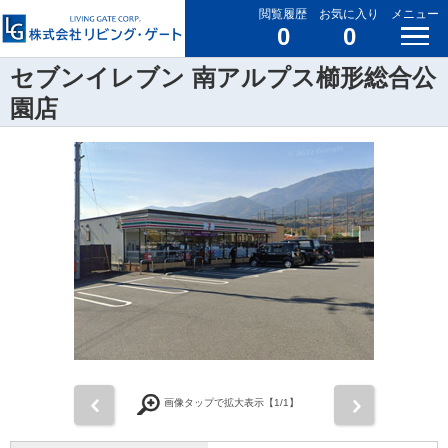
閲覧履歴
お気に入り
メニュー
0
0
セブンイレブン 南アルプス櫛形総合公
園店
前
次
画像タップで拡大表示【
1
/1】