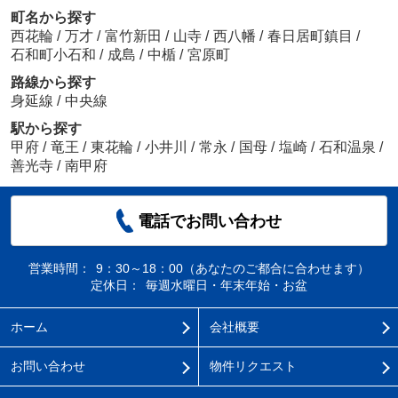
町名から探す
西花輪
/
万才
/
富竹新田
/
山寺
/
西八幡
/
春日居町鎮目
/
石和町小石和
/
成島
/
中楯
/
宮原町
路線から探す
身延線
/
中央線
駅から探す
甲府
/
竜王
/
東花輪
/
小井川
/
常永
/
国母
/
塩崎
/
石和温泉
/
善光寺
/
南甲府
電話でお問い合わせ
営業時間：
9：30～18：00（あなたのご都合に合わせます）
定休日：
毎週水曜日・年末年始・お盆
ホーム
会社概要
お問い合わせ
物件リクエスト