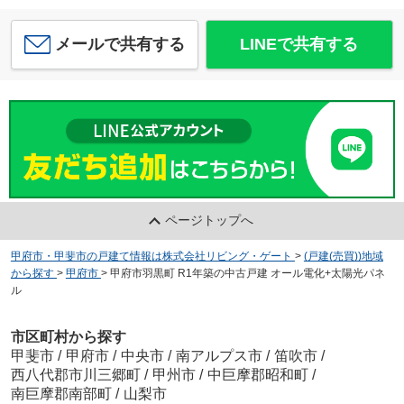
メールで共有する
LINEで共有する
ページトップへ
甲府市・甲斐市の戸建て情報は株式会社リビング・ゲート
>
(戸建(売買))地域
から探す
>
甲府市
>
甲府市羽黒町 R1年築の中古戸建 オール電化+太陽光パネ
ル
市区町村から探す
甲斐市
/
甲府市
/
中央市
/
南アルプス市
/
笛吹市
/
西八代郡市川三郷町
/
甲州市
/
中巨摩郡昭和町
/
南巨摩郡南部町
/
山梨市