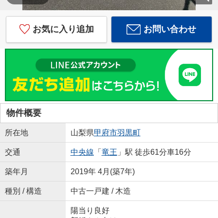
お気に入り追加
お問い合わせ
物件概要
所在地
山梨県
甲府市
羽黒町
交通
中央線
「
竜王
」駅 徒歩61分車16分
築年月
2019年 4月(築7年)
種別 / 構造
中古一戸建 / 木造
陽当り良好