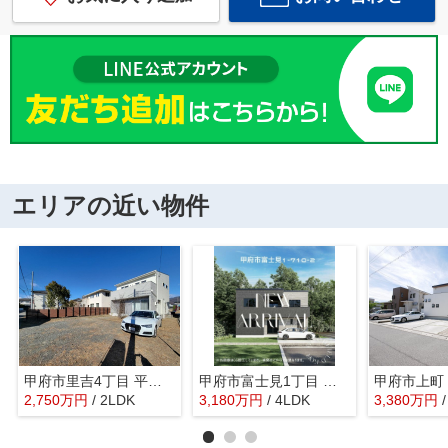
エリアの近い物件
甲府市里吉4丁目 平成29年築中古戸建 南道路 車6台以上
甲府市富士見1丁目 新築 バリアフリーのオール電化住宅
2,750
万
円
/ 2LDK
3,180
万
円
/ 4LDK
3,380
万
円