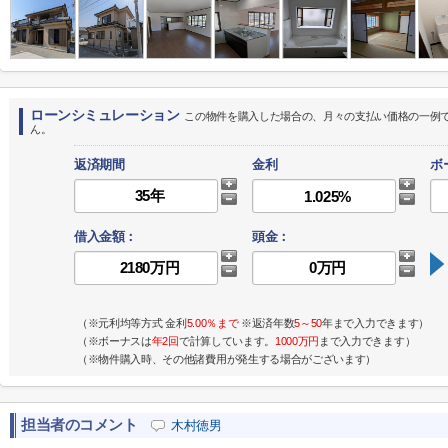
ローンシミュレーション
この物件を購入した場合の、月々の支払い価格の一例
ん。
返済期間
金利
ボ
借入金額：
頭金：
（※元利均等方式 金利
5.00％まで
※返済年数
5～50
年まで入力できます）
（※ボーナスは
年2回
で計算しています。
1000万円
まで入力できます）
（※物件購入時、その他諸費用が発生する場合がございます）
担当者のコメント
木村徳男