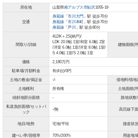
所在地
山梨県
南アルプス市
鮎沢
1055-19
身延線
「
市川大門
」駅 徒歩70分
交通
身延線
「
市川本町
」駅 徒歩70分
身延線
「
芦川
」駅 徒歩80分
4LDK＋2S(納戸)/
LDK 20.0帖 1室
/
和室 6.0帖 2室
間取り/詳細
建物面積(坪
/
洋室 6.0帖 1室
/
洋室 8.0帖 1室
/
S 4.0帖 1室
/
S 2.0帖 1室
価格
2,180万円
駐車場/月額料金
有(4台)/0円
土地の敷金/保証金
-/-
借地料/借地
土地権利
所有権
土地面積(坪
傾斜地部分面積
-
路地状敷
私道負担面積/セットバ
-/無
高圧線下
ック
地目/地勢
宅地/平坦
接道状
建ぺい率/容積率
70%/200%
用途地