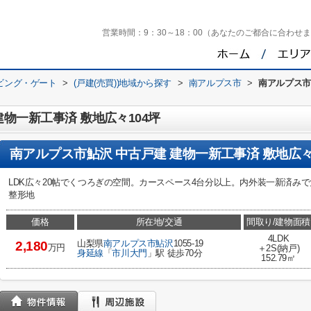
営業時間：
9：30～18：00（あなたのご都合に合わせ
ビング・ゲート
>
(戸建(売買))地域から探す
>
南アルプス市
>
南アルプス市
建物一新工事済 敷地広々104坪
南アルプス市鮎沢 中古戸建 建物一新工事済 敷地広々
LDK広々20帖でくつろぎの空間。カースペース4台分以上。内外装一新済みで
整形地
価格
所在地/交通
間取り/建物面積
4LDK
山梨県
南アルプス市
鮎沢
1055-19
2,180
万円
＋2S(納戸)
身延線
「
市川大門
」駅 徒歩70分
152.79㎡