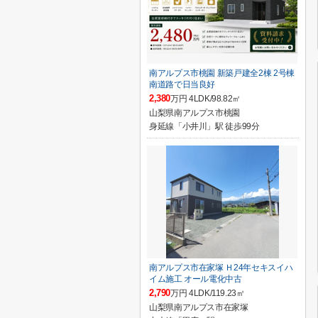
南アルプス市桃園 新築戸建全2棟 2号棟
南道路で日当良好
2,380
万円 4LDK/98.82㎡
山梨県南アルプス市桃園
身延線「小井川」駅 徒歩99分
南アルプス市在家塚 Ｈ24年セキスイハ
イム施工 オール電化中古
2,790
万円 4LDK/119.23㎡
山梨県南アルプス市在家塚