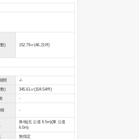
数)
152.79㎡(46.21坪)
期間
-/-
数)
345.61㎡(104.54坪)
地
-
面積
-
角地(北 公道 6.5m)(東 公道
況
6.0m)
域
無指定