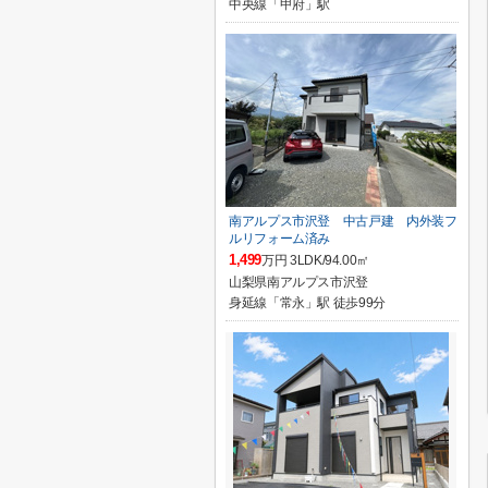
中央線「甲府」駅
南アルプス市沢登 中古戸建 内外装フ
ルリフォーム済み
1,499
万円 3LDK/94.00㎡
山梨県南アルプス市沢登
身延線「常永」駅 徒歩99分