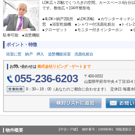
LDK広々20帖でくつろぎの空間。カースペース4台
です。敷地広々104坪整形地
●4LDK+納戸2箇所 ●LDK20帖 ●カウンターキッ
窓 ●浴室乾燥機 ●シャワー付洗面化粧台 ●トイ
●クローゼット ●モニター付きインターホン ●小
駐車可能 ●追焚機能
ポイント・特徴
浴室に窓
納戸
押入
追焚機能浴室
洗面化粧台
お問い合わせは
株式会社リビング・ゲートまで
055-236-6203
〒400-0032
山梨県甲府市中央４丁目10-4 
9：30～18：00（あなたのご都合に合わせます） 定休日:毎週
【中古一戸建】
物件番号：104965491
情報更新日：2
物件概要