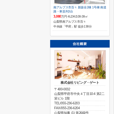
南アルプス市百々 新築全2棟 1号棟 南道
路・車並列3台
3,080
万円 4LDK/109.09㎡
山梨県南アルプス市百々
中央線「甲府」駅 徒歩138分
株式会社リビング・ゲート
〒400-0032
山梨県甲府市中央４丁目10-4 第2二
栄ビル 1階
TEL/055-236-6203
FAX/055-236-6204
山梨県知事 (1) 第2669号