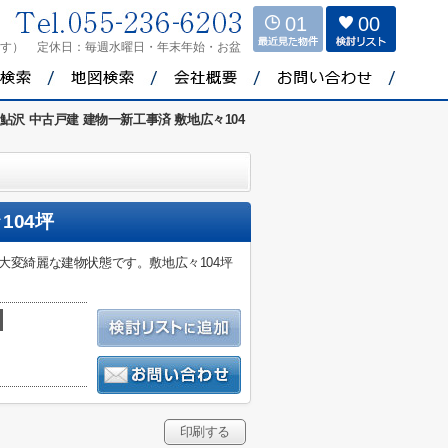
01
00
ます）
定休日：
毎週水曜日・年末年始・お盆
鮎沢 中古戸建 建物一新工事済 敷地広々104
104坪
大変綺麗な建物状態です。敷地広々104坪
印刷する