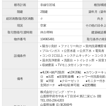
都市計画
非線引区域
種別/構
階建
2階建
築年月（築
総区画数/販売区画数
-/-
向き
現況
空家
その他の法令
取引態様/引渡時期
仲介/即時
建築確認
物件番号
104965491
取引条件の有
陽当り良好
ファミリー向け
室内洗濯機置
プロパンガス
公営水道
公共下水
電気有
コンロ２口以上
システムキッチン
コンロ
設備条件
温水洗浄便座
洗面台
トイレ２ヶ所
浴室
収納豊富
TVモニタ付インターホン
●4LDK+納戸2箇所 ●LDK20帖 ●カウンター
ロ ●出窓 ●浴室乾燥機 ●シャワー付洗面化粧
備考
室 ●洋室 ●クローゼット ●モニター付き
玄関ポーチ ●車4台駐車可能 ●追焚機能
株式会社リビング・ゲート
山梨県甲府市中央４丁目10-4 第2二栄ビル 1階
TEL:055-236-6203
山梨県知事 (1) 第2669号