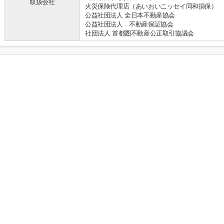
取扱会社
火災保険代理店（あいおいニッセイ同和損保）
公益社団法人 全日本不動産協会
公益社団法人 不動産保証協会
社団法人 首都圏不動産公正取引協議会