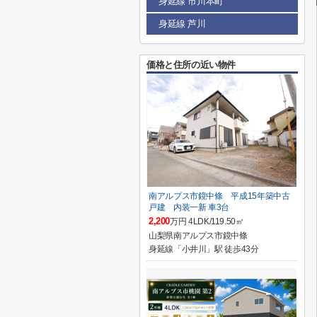
身延線 市川本町
身延線 芦川
価格と住所の近い物件
南アルプス市鏡中條 平成15年築中古
戸建 内装一新 車3台
2,200
万円 4LDK/119.50㎡
山梨県南アルプス市鏡中條
身延線「小井川」駅 徒歩43分