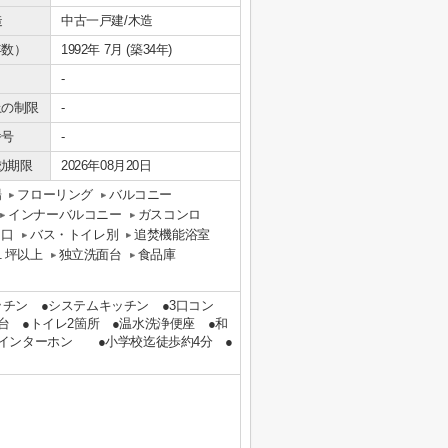
造
中古一戸建/木造
年数）
1992年 7月 (築34年)
-
上の制限
-
番号
-
効期限
2026年08月20日
場
フローリング
バルコニー
インナーバルコニー
ガスコンロ
３口
バス・トイレ別
追焚機能浴室
１坪以上
独立洗面台
食品庫
キッチン ●システムキッチン ●3口コン
台 ●トイレ2箇所 ●温水洗浄便座 ●和
インターホン ●小学校迄徒歩約4分 ●