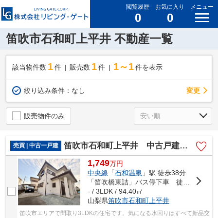
閲覧履歴
お気に入り
メニュー
0
0
笛吹市石和町上平井 不動産一覧
1
1
1～1
該当物件数
件
販売数
件
件を表示
変更
絞り込み条件：
なし
販売物件のみ
笛吹市石和町上平井 中古戸建 内外装フルリフォーム済
売買 | 中古一戸建
1,749
万
円
中央線
「
石和温泉
」駅 徒歩38分
「笛吹橋東詰」バス停下車 徒歩12分
- / 3LDK / 94.40㎡
山梨県
笛吹市
石和町上平井
笛吹市エリアで間取り3LDKの住宅です。気になる水回りはすべて新品交