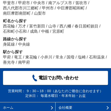
甲斐市
/
甲府市
/
中央市
/
南アルプス市
/
笛吹市
/
西八代郡市川三郷町
/
甲州市
/
中巨摩郡昭和町
/
南巨摩郡南部町
/
山梨市
町名から探す
西花輪
/
万才
/
富竹新田
/
山寺
/
西八幡
/
春日居町鎮目
/
石和町小石和
/
成島
/
中楯
/
宮原町
路線から探す
身延線
/
中央線
駅から探す
甲府
/
竜王
/
東花輪
/
小井川
/
常永
/
国母
/
塩崎
/
石和温泉
/
善光寺
/
南甲府
電話でお問い合わせ
営業時間：
9：30～18：00（あなたのご都合に合わせます）
定休日：
毎週水曜日・年末年始・お盆
ホーム
会社概要