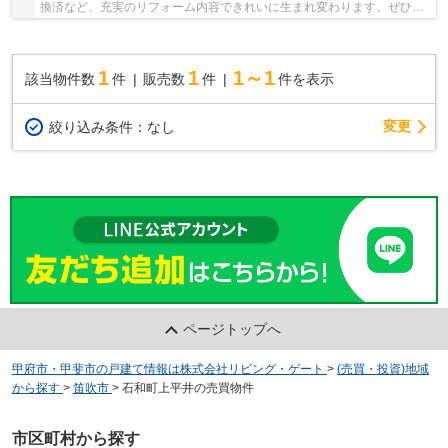
換済など、充実のリフォーム内容できれいに生まれ変わります。ぜひ現
地でご確認ください。 ●リフォーム内容 外壁...
1
1
1～1
該当物件数
件
販売数
件
件を表示
変更
絞り込み条件：
なし
ページトップへ
甲府市・甲斐市の戸建て情報は株式会社リビング・ゲート
>
(売買・投資)地域
から探す
>
笛吹市
>
石和町上平井の売買物件
市区町村から探す