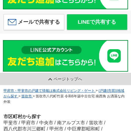
メールで共有する
LINEで共有する
ページトップへ
甲府市・甲斐市の戸建て情報は株式会社リビング・ゲート
>
(戸建(売買))地域
から探す
>
笛吹市
>
笛吹市八代町竹居 令和6年築中古住宅 南西角 お洒落な内
外装
市区町村から探す
甲斐市
/
甲府市
/
中央市
/
南アルプス市
/
笛吹市
/
西八代郡市川三郷町
/
甲州市
/
中巨摩郡昭和町
/