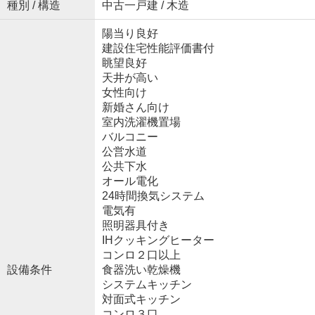
種別 / 構造
中古一戸建 / 木造
陽当り良好
建設住宅性能評価書付
眺望良好
天井が高い
女性向け
新婚さん向け
室内洗濯機置場
バルコニー
公営水道
公共下水
オール電化
24時間換気システム
電気有
照明器具付き
IHクッキングヒーター
コンロ２口以上
設備条件
食器洗い乾燥機
システムキッチン
対面式キッチン
コンロ３口