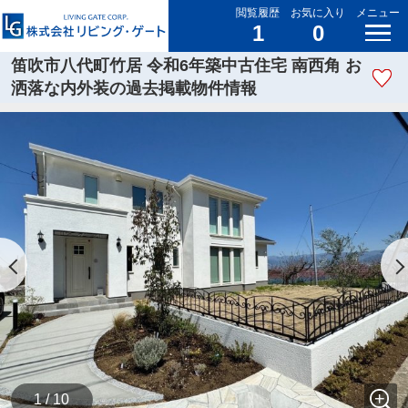
閲覧履歴
お気に入り
メニュー
1
0
笛吹市八代町竹居 令和6年築中古住宅 南西角 お
洒落な内外装の過去掲載物件情報
1 / 10