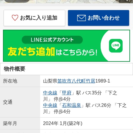
お気に入り追加
お問い合わせ
物件概要
所在地
山梨県
笛吹市
八代町竹居
1989-1
中央線
「
甲府
」駅 バス35分 「下之
川」 停歩4分
交通
中央線
「
石和温泉
」駅 バス26分 「下之
川」 停歩4分
築年月
2024年 1月(築2年)