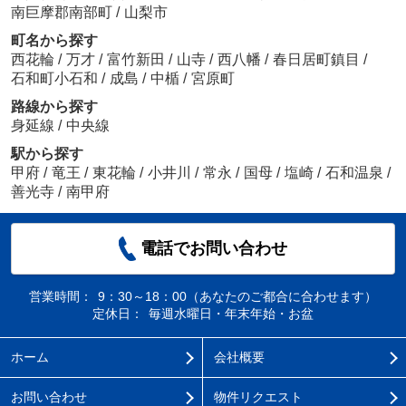
南巨摩郡南部町
/
山梨市
町名から探す
西花輪
/
万才
/
富竹新田
/
山寺
/
西八幡
/
春日居町鎮目
/
石和町小石和
/
成島
/
中楯
/
宮原町
路線から探す
身延線
/
中央線
駅から探す
甲府
/
竜王
/
東花輪
/
小井川
/
常永
/
国母
/
塩崎
/
石和温泉
/
善光寺
/
南甲府
電話でお問い合わせ
営業時間：
9：30～18：00（あなたのご都合に合わせます）
定休日：
毎週水曜日・年末年始・お盆
ホーム
会社概要
お問い合わせ
物件リクエスト