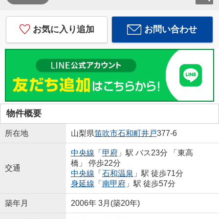
お気に入り追加
お問い合わせ
物件概要
所在地
山梨県
笛吹市
石和町井戸
377-6
中央線
「
甲府
」駅 バス23分 「東高
橋」 停歩22分
交通
中央線
「
石和温泉
」駅 徒歩71分
身延線
「
南甲府
」駅 徒歩57分
築年月
2006年 3月(築20年)