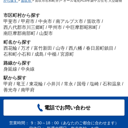
から探す
>
笛吹市
>
笛吹市石和町井戸 オール電化H18年築中古住宅 大型建物
市区町村から探す
甲斐市
/
甲府市
/
中央市
/
南アルプス市
/
笛吹市
/
西八代郡市川三郷町
/
甲州市
/
中巨摩郡昭和町
/
南巨摩郡南部町
/
山梨市
町名から探す
西花輪
/
万才
/
富竹新田
/
山寺
/
西八幡
/
春日居町鎮目
/
石和町小石和
/
成島
/
中楯
/
宮原町
路線から探す
身延線
/
中央線
駅から探す
甲府
/
竜王
/
東花輪
/
小井川
/
常永
/
国母
/
塩崎
/
石和温泉
/
善光寺
/
南甲府
電話でお問い合わせ
営業時間：
9：30～18：00（あなたのご都合に合わせます）