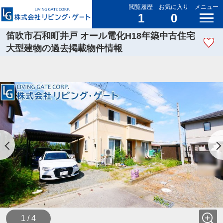
閲覧履歴
お気に入り
メニュー
1
0
笛吹市石和町井戸 オール電化H18年築中古住宅
大型建物の過去掲載物件情報
1 / 4