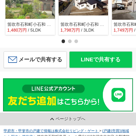
笛吹市石和町小石和 中古戸建 敷地112坪 南道路
笛吹市石和町小石和 内外装一新で大変綺麗な建物 角地
1,480
万
円
/ 5LDK
1,798
万
円
/ 3LDK
1,749
万
円
メールで共有する
LINEで共有する
ページトップへ
甲府市・甲斐市の戸建て情報は株式会社リビング・ゲート
>
(戸建(売買))地域