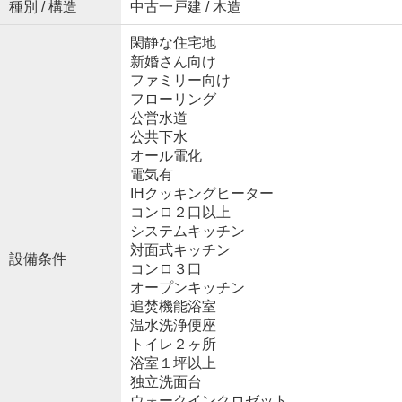
種別 / 構造
中古一戸建 / 木造
閑静な住宅地
新婚さん向け
ファミリー向け
フローリング
公営水道
公共下水
オール電化
電気有
IHクッキングヒーター
コンロ２口以上
システムキッチン
対面式キッチン
設備条件
コンロ３口
オープンキッチン
追焚機能浴室
温水洗浄便座
トイレ２ヶ所
浴室１坪以上
独立洗面台
ウォークインクロゼット