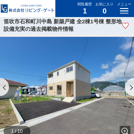
閲覧履歴
お気に入り
メニュー
1
0
笛吹市石和町川中島 新築戸建 全2棟1号棟 整形地
設備充実の過去掲載物件情報
1 / 10