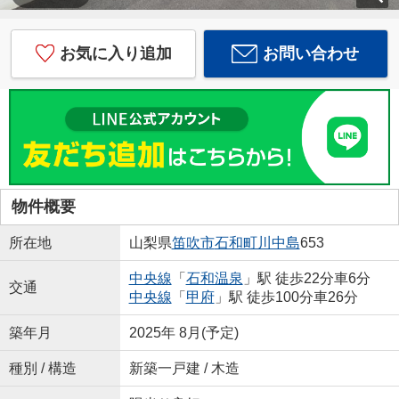
お気に入り追加
お問い合わせ
物件概要
所在地
山梨県
笛吹市
石和町川中島
653
中央線
「
石和温泉
」駅 徒歩22分車6分
交通
中央線
「
甲府
」駅 徒歩100分車26分
築年月
2025年 8月(予定)
種別 / 構造
新築一戸建 / 木造