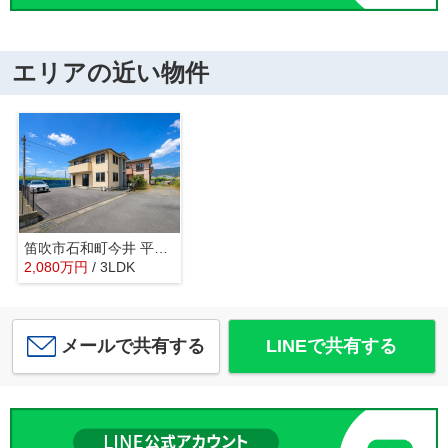
エリアの近い物件
笛吹市石和町今井 平成16年築 オール電化中古戸建 車4台
2,080
万
円
/ 3LDK
メールで共有する
LINEで共有する