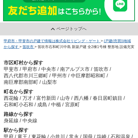
ページトップへ
甲府市・甲斐市の戸建て情報は株式会社リビング・ゲート
>
(戸建(売買))地域
から探す
>
笛吹市
>
笛吹市石和町川中島 新築戸建 全2棟1号棟 整形地 設備充実
市区町村から探す
甲斐市
/
甲府市
/
中央市
/
南アルプス市
/
笛吹市
/
西八代郡市川三郷町
/
甲州市
/
中巨摩郡昭和町
/
南巨摩郡南部町
/
山梨市
町名から探す
西花輪
/
万才
/
富竹新田
/
山寺
/
西八幡
/
春日居町鎮目
/
石和町小石和
/
成島
/
中楯
/
宮原町
路線から探す
身延線
/
中央線
駅から探す
甲府
/
竜王
/
東花輪
/
小井川
/
常永
/
国母
/
塩崎
/
石和温泉
/