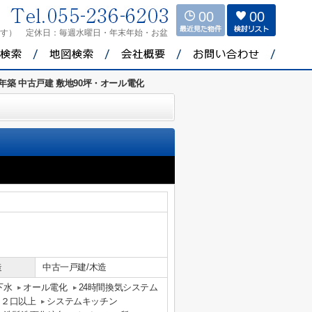
00
00
ます）
定休日：
毎週水曜日・年末年始・お盆
年築 中古戸建 敷地90坪・オール電化
造
中古一戸建/木造
下水
オール電化
24時間換気システム
ロ２口以上
システムキッチン