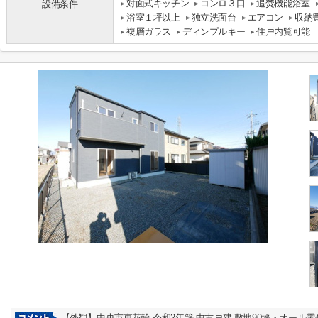
対面式キッチン
コンロ３口
追焚機能浴室
設備条件
浴室１坪以上
独立洗面台
エアコン
収納
複層ガラス
ディンプルキー
住戸内覧可能
【外観】中央市東花輪 令和2年築 中古戸建 敷地90坪・オール