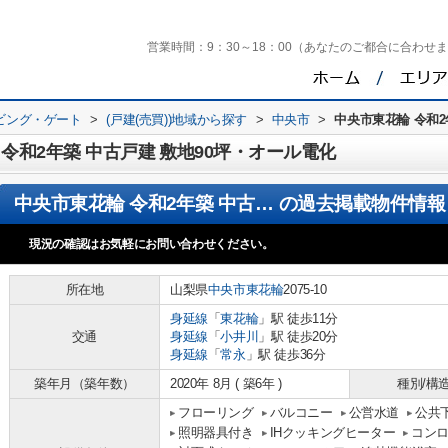
営業時間：
9：30～18：00（あなたのご都合に合わせ
ビング・ゲート
>
(戸建(売買))地域から探す
>
中央市
>
中央市東花輪 令和2
令和2年築 中古戸建 敷地90坪・オール電化
中央市東花輪 令和2年築 中古戸建 敷地90坪・オール電化
の過去掲載物件情報
現況の確認はお気軽にお問い合わせください。
所在地
山梨県
中央市
東花輪
2075-10
身延線
「
東花輪
」駅 徒歩11分
交通
身延線
「
小井川
」駅 徒歩20分
身延線
「
常永
」駅 徒歩36分
築年月（築年数）
2020年 8月 ( 築6年 )
種別/構
フローリング
バルコニー
公営水道
公共
照明器具付き
IHクッキングヒーター
コン