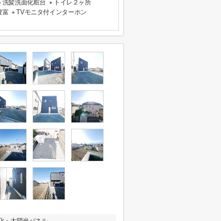
洗髪洗面化粧台
トイレ２ヶ所
豊富
TVモニタ付インターホン
電化・太陽光パネル