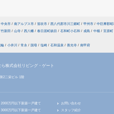
中央市
/
南アルプス市
/
笛吹市
/
西八代郡市川三郷町
/
甲州市
/
中巨摩郡昭
富竹新田
/
山寺
/
西八幡
/
春日居町鎮目
/
石和町小石和
/
成島
/
中楯
/
宮原町
花輪
/
小井川
/
常永
/
国母
/
塩崎
/
石和温泉
/
善光寺
/
南甲府
なら株式会社リビング・ゲート
 第2二栄ビル 1階
2000万円以下新築一戸建て
お問い合わせ
3000万円以下新築一戸建て
スタッフ紹介