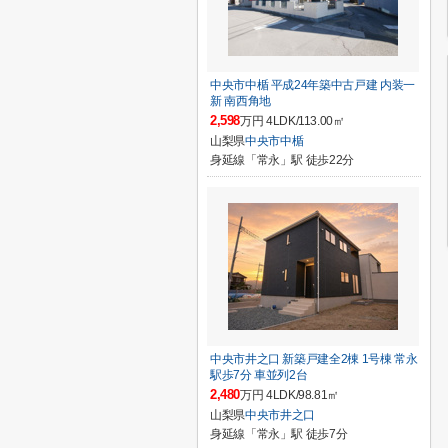
中央市中楯 平成24年築中古戸建 内装一
新 南西角地
2,598
万円 4LDK/113.00㎡
山梨県
中央市
中楯
身延線「常永」駅 徒歩22分
中央市井之口 新築戸建全2棟 1号棟 常永
駅歩7分 車並列2台
2,480
万円 4LDK/98.81㎡
山梨県
中央市
井之口
身延線「常永」駅 徒歩7分