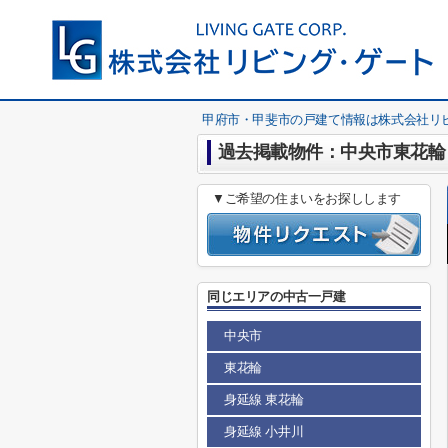
甲府市・甲斐市の戸建て情報は株式会社リ
過去掲載物件：中央市東花輪 
▼ご希望の住まいをお探しします
同じエリアの中古一戸建
中央市
東花輪
身延線 東花輪
身延線 小井川