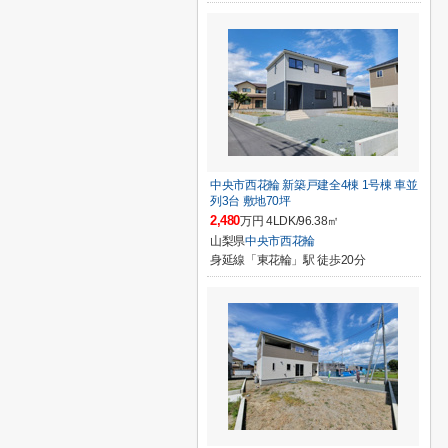
中央市西花輪 新築戸建全4棟 1号棟 車並
列3台 敷地70坪
2,480
万円 4LDK/96.38㎡
山梨県
中央市
西花輪
身延線「東花輪」駅 徒歩20分