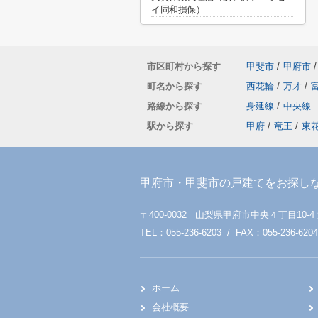
イ同和損保）
市区町村から探す
甲斐市
/
甲府市
/
町名から探す
西花輪
/
万才
/
路線から探す
身延線
/
中央線
駅から探す
甲府
/
竜王
/
東
甲府市・甲斐市の戸建てをお探し
〒400-0032 山梨県甲府市中央４丁目10-4
TEL：055-236-6203 / FAX：055-236-6204
ホーム
会社概要