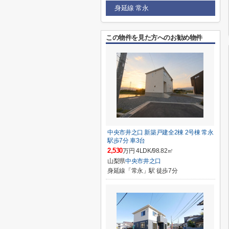
身延線 常永
この物件を見た方へのお勧め物件
中央市井之口 新築戸建全2棟 2号棟 常永
駅歩7分 車3台
2,530
万円 4LDK/98.82㎡
山梨県
中央市
井之口
身延線「常永」駅 徒歩7分