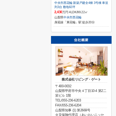
中央市西花輪 新築戸建全4棟 3号棟 車並
列3台 敷地82坪
2,430
万円 4LDK/99.22㎡
山梨県
中央市
西花輪
身延線「東花輪」駅 徒歩20分
株式会社リビング・ゲート
〒400-0032
山梨県甲府市中央４丁目10-4 第2二
栄ビル 1階
TEL/055-236-6203
FAX/055-236-6204
山梨県知事 (1) 第2669号
火災保険代理店（あいおいニッセ