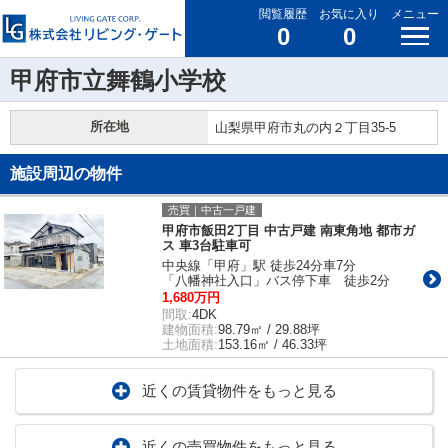
閲覧履歴
お気に入り
メニュー
0
0
甲府市立舞鶴小学校
所在地
山梨県甲府市丸の内２丁目35-5
施設周辺の物件
売買｜中古一戸建
甲府市飯田2丁目 中古戸建 南東角地 都市ガ
ス 車3台駐車可
中央線「甲府」駅 徒歩24分車7分
「八幡神社入口」バス停下車 徒歩2分
1,680万円
間取:
4DK
建物面積:
98.79㎡ / 29.88坪
土地面積:
153.16㎡ / 46.33坪
近くの賃貸物件をもっと見る
近くの売買物件をもっと見る