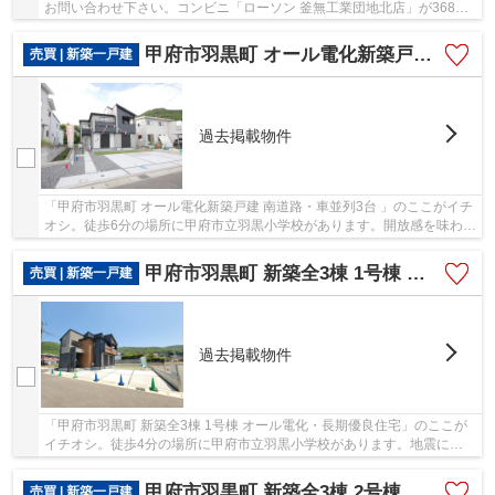
お問い合わせ下さい。コンビニ「ローソン 釜無工業団地北店」が368m
以内にある物件です。こちらは中古の戸建てです...
甲府市羽黒町 オール電化新築戸建 南道路・車並列3台
売買 | 新築一戸建
過去掲載物件
「甲府市羽黒町 オール電化新築戸建 南道路・車並列3台 」のここがイチ
オシ。徒歩6分の場所に甲府市立羽黒小学校があります。開放感を味わう
ことが出来る南側道路に面した物件です。省...
甲府市羽黒町 新築全3棟 1号棟 オール電化・長期優良住宅
売買 | 新築一戸建
過去掲載物件
「甲府市羽黒町 新築全3棟 1号棟 オール電化・長期優良住宅」のここが
イチオシ。徒歩4分の場所に甲府市立羽黒小学校があります。地震にも
対応してくれる強い地盤の物件は安心感があり...
甲府市羽黒町 新築全3棟 2号棟 オール電化 敷地78坪
売買 | 新築一戸建