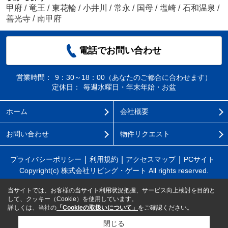
甲府
/
竜王
/
東花輪
/
小井川
/
常永
/
国母
/
塩崎
/
石和温泉
/
善光寺
/
南甲府
電話でお問い合わせ
営業時間：
9：30～18：00（あなたのご都合に合わせます）
定休日：
毎週水曜日・年末年始・お盆
ホーム
会社概要
お問い合わせ
物件リクエスト
プライバシーポリシー
利用規約
アクセスマップ
PCサイト
Copyright(c) 株式会社リビング・ゲート All rights reserved.
当サイトでは、お客様の当サイト利用状況把握、サービス向上検討を目的と
して、クッキー（Cookie）を使用しています。
詳しくは、当社の
「Cookieの取扱いについて」
をご確認ください。
閉じる