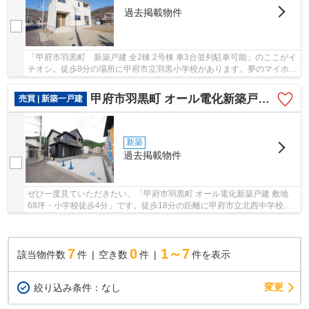
過去掲載物件
「甲府市羽黒町 新築戸建 全2棟 2号棟 車3台並列駐車可能」のここがイ
チオシ。徒歩8分の場所に甲府市立羽黒小学校があります。夢のマイホー
ムは思い切って新築の戸建てはいかがでしょ...
甲府市羽黒町 オール電化新築戸建 敷地68坪・小学校徒歩4分
売買 | 新築一戸建
新築
過去掲載物件
ぜひ一度見ていただきたい、「甲府市羽黒町 オール電化新築戸建 敷地
68坪・小学校徒歩4分」です。徒歩18分の距離に甲府市立北西中学校が
あるのも魅力。利便性良好な前面道路6m以上の物...
7
0
1～7
該当物件数
件
空き数
件
件を表示
変更
絞り込み条件：
なし