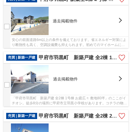
過去掲載物件
安心の前面道路6m以上の条件を備えております。省エネルギー対策によ
り断熱性も高く、空調設備費も抑えられます。初めてのマイホームに新
築戸建てはいかがでしょうか。こちらの物件は...
甲府市羽黒町 新築戸建 全2棟 1号棟 お庭広々 敷地80坪
売買 | 新築一戸建
過去掲載物件
「甲府市羽黒町 新築戸建 全2棟 1号棟 お庭広々 敷地80坪」のここがイ
チオシ。徒歩8分の場所に甲府市立羽黒小学校があります。コチラの物件
は、新築の戸建て物件で設備も充実していま...
甲府市羽黒町 新築戸建 全2棟 2号棟 車3台並列駐車可能
売買 | 新築一戸建