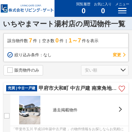
閲覧履歴
お気に入り
メニュー
0
0
いちやまマート湯村店の周辺物件一覧
7
0
1～7
該当物件数
件
空き数
件
件を表示
変更
絞り込み条件：
なし
販売物件のみ
甲府市大和町 中古戸建 南東角地115坪 耐震補強工事済
売買 | 中古一戸建
過去掲載物件
「甲斐市玉川 平成10年築中古戸建 」の物件情報をお探しならお気軽に