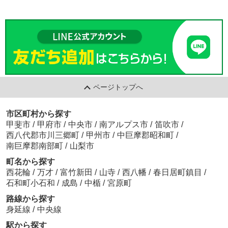
ページトップへ
市区町村から探す
甲斐市
/
甲府市
/
中央市
/
南アルプス市
/
笛吹市
/
西八代郡市川三郷町
/
甲州市
/
中巨摩郡昭和町
/
南巨摩郡南部町
/
山梨市
町名から探す
西花輪
/
万才
/
富竹新田
/
山寺
/
西八幡
/
春日居町鎮目
/
石和町小石和
/
成島
/
中楯
/
宮原町
路線から探す
身延線
/
中央線
駅から探す