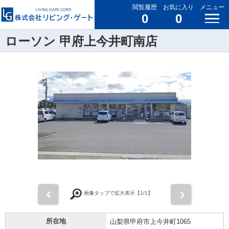
閲覧履歴
お気に入り
メニュー
0
0
ローソン 甲府上今井町南店
前
次
画像タップで拡大表示【
1
/1】
所在地
山梨県甲府市上今井町1065