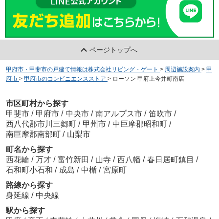
ページトップへ
甲府市・甲斐市の戸建て情報は株式会社リビング・ゲート
>
周辺施設案内
>
甲
府市
>
甲府市のコンビニエンスストア
>
ローソン 甲府上今井町南店
市区町村から探す
甲斐市
/
甲府市
/
中央市
/
南アルプス市
/
笛吹市
/
西八代郡市川三郷町
/
甲州市
/
中巨摩郡昭和町
/
南巨摩郡南部町
/
山梨市
町名から探す
西花輪
/
万才
/
富竹新田
/
山寺
/
西八幡
/
春日居町鎮目
/
石和町小石和
/
成島
/
中楯
/
宮原町
路線から探す
身延線
/
中央線
駅から探す