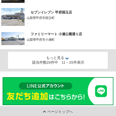
-
セブンイレブン 甲府国玉店
山梨県甲府市国玉町
-
ファミリーマート 小瀬公園通り店
山梨県甲府市小瀬町
-
もっと見る
該当件数28件中
11
－
20
件表示
ページトップへ