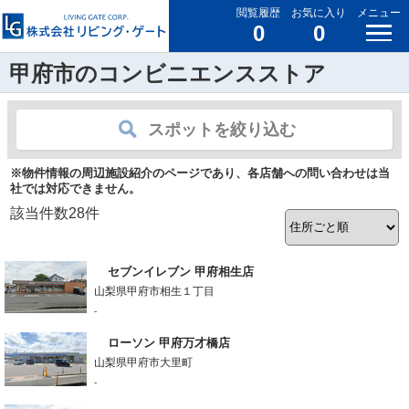
閲覧履歴
お気に入り
メニュー
0
0
甲府市のコンビニエンスストア
スポットを絞り込む
※物件情報の周辺施設紹介のページであり、各店舗への問い合わせは当
社では対応できません。
該当件数
28
件
セブンイレブン 甲府相生店
山梨県甲府市相生１丁目
-
ローソン 甲府万才橋店
山梨県甲府市大里町
-