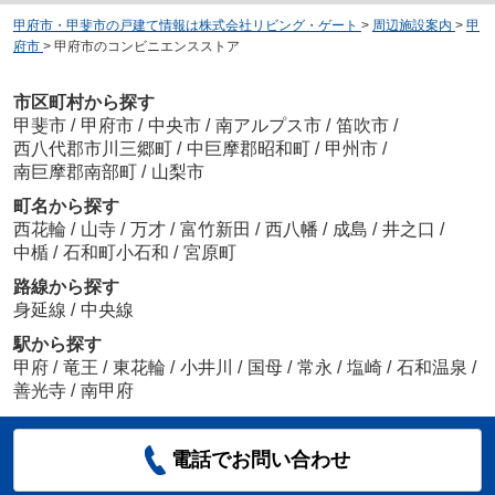
甲府市・甲斐市の戸建て情報は株式会社リビング・ゲート
>
周辺施設案内
>
甲
府市
>
甲府市のコンビニエンスストア
市区町村から探す
甲斐市
/
甲府市
/
中央市
/
南アルプス市
/
笛吹市
/
西八代郡市川三郷町
/
中巨摩郡昭和町
/
甲州市
/
南巨摩郡南部町
/
山梨市
町名から探す
西花輪
/
山寺
/
万才
/
富竹新田
/
西八幡
/
成島
/
井之口
/
中楯
/
石和町小石和
/
宮原町
路線から探す
身延線
/
中央線
駅から探す
甲府
/
竜王
/
東花輪
/
小井川
/
国母
/
常永
/
塩崎
/
石和温泉
/
善光寺
/
南甲府
電話でお問い合わせ