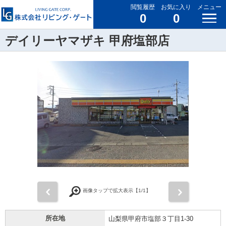
閲覧履歴
お気に入り
メニュー
0
0
デイリーヤマザキ 甲府塩部店
前
次
画像タップで拡大表示【
1
/1】
所在地
山梨県甲府市塩部３丁目1-30