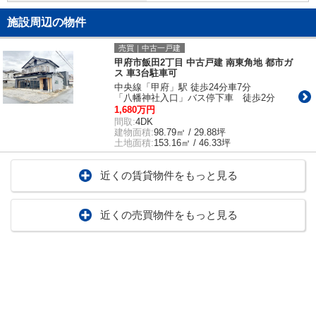
施設周辺の物件
売買｜中古一戸建
甲府市飯田2丁目 中古戸建 南東角地 都市ガ
ス 車3台駐車可
中央線「甲府」駅 徒歩24分車7分
「八幡神社入口」バス停下車 徒歩2分
1,680万円
間取:
4DK
建物面積:
98.79㎡ / 29.88坪
土地面積:
153.16㎡ / 46.33坪
近くの賃貸物件をもっと見る
近くの売買物件をもっと見る