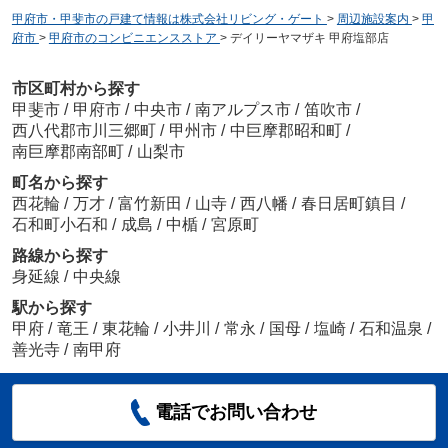
甲府市・甲斐市の戸建て情報は株式会社リビング・ゲート
>
周辺施設案内
>
甲
府市
>
甲府市のコンビニエンスストア
>
デイリーヤマザキ 甲府塩部店
市区町村から探す
甲斐市
/
甲府市
/
中央市
/
南アルプス市
/
笛吹市
/
西八代郡市川三郷町
/
甲州市
/
中巨摩郡昭和町
/
南巨摩郡南部町
/
山梨市
町名から探す
西花輪
/
万才
/
富竹新田
/
山寺
/
西八幡
/
春日居町鎮目
/
石和町小石和
/
成島
/
中楯
/
宮原町
路線から探す
身延線
/
中央線
駅から探す
甲府
/
竜王
/
東花輪
/
小井川
/
常永
/
国母
/
塩崎
/
石和温泉
/
善光寺
/
南甲府
電話でお問い合わせ