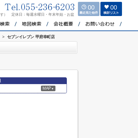
00
00
ます）
定休日：
毎週水曜日・年末年始・お盆
>
セブンイレブン 甲府幸町店
報
MAP
▼