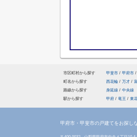
市区町村から探す
甲斐市
/
甲府市
/
町名から探す
西花輪
/
万才
/
路線から探す
身延線
/
中央線
駅から探す
甲府
/
竜王
/
東
甲府市・甲斐市の戸建てをお探し
〒400-0032 山梨県甲府市中央４丁目10-4