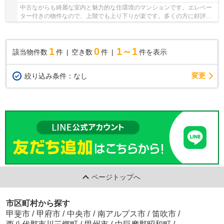
中古ながらも綺麗な室内と魅力的な住環境のマンションです。エレベー
ター付きの物件なので、上階でも上り下りが楽です。多くの方に好評の
物件で、2015年6月築となっています。地上12階...
1
0
1～1
該当物件数
件
空き数
件
件を表示
変更
絞り込み条件：
なし
ページトップへ
市区町村から探す
甲斐市
/
甲府市
/
中央市
/
南アルプス市
/
笛吹市
/