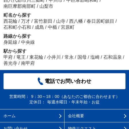
西八代郡市川三郷町
/
甲州市
/
中巨摩郡昭和町
/
南巨摩郡南部町
/
山梨市
町名から探す
西花輪
/
万才
/
富竹新田
/
山寺
/
西八幡
/
春日居町鎮目
/
石和町小石和
/
成島
/
中楯
/
宮原町
路線から探す
身延線
/
中央線
駅から探す
甲府
/
竜王
/
東花輪
/
小井川
/
常永
/
国母
/
塩崎
/
石和温泉
/
善光寺
/
南甲府
電話でお問い合わせ
営業時間：
9：30～18：00（あなたのご都合に合わせます）
定休日：
毎週水曜日・年末年始・お盆
ホーム
会社概要
お問い合わせ
物件リクエスト