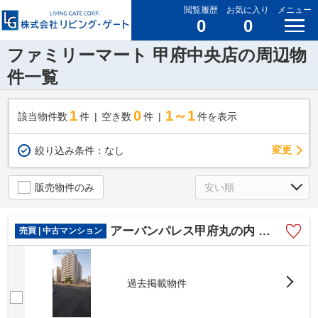
閲覧履歴
お気に入り
メニュー
0
0
ファミリーマート 甲府中央店の周辺物
件一覧
1
0
1～1
該当物件数
件
空き数
件
件を表示
変更
絞り込み条件：
なし
販売物件のみ
アーバンパレス甲府丸の内 築浅角部屋 専有78.26平米
売買 | 中古マンション
過去掲載物件