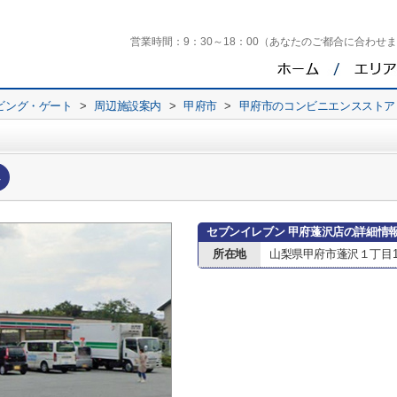
営業時間：
9：30～18：00（あなたのご都合に合わせ
ビング・ゲート
>
周辺施設案内
>
甲府市
>
甲府市のコンビニエンスストア
へ
セブンイレブン 甲府蓬沢店の詳細情
所在地
山梨県甲府市蓬沢１丁目14