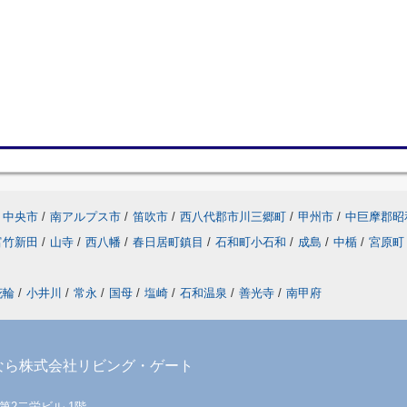
中央市
/
南アルプス市
/
笛吹市
/
西八代郡市川三郷町
/
甲州市
/
中巨摩郡昭
富竹新田
/
山寺
/
西八幡
/
春日居町鎮目
/
石和町小石和
/
成島
/
中楯
/
宮原町
花輪
/
小井川
/
常永
/
国母
/
塩崎
/
石和温泉
/
善光寺
/
南甲府
なら株式会社リビング・ゲート
 第2二栄ビル 1階