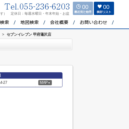
00
00
ます）
定休日：
毎週水曜日・年末年始・お盆
>
セブンイレブン 甲府蓬沢店
報
-27
MAP
▼