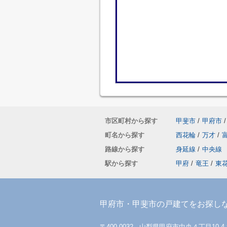
市区町村から探す
甲斐市
/
甲府市
/
町名から探す
西花輪
/
万才
/
路線から探す
身延線
/
中央線
駅から探す
甲府
/
竜王
/
東
甲府市・甲斐市の戸建てをお探し
〒400-0032 山梨県甲府市中央４丁目10-4